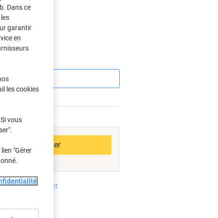
eb. Dans ce
les
s
ur garantir
rvice en
urnisseurs
Économies
nos
il les cookies
 Si vous
bles
ser".
Ajouter au panier
lien "Gérer
donné.
fidentialité
oyens de paiement