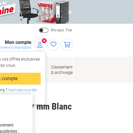
Close
Prix excl. TVA.
Mon compte
nnexion/Inscription
 vos offres exclusives
r,
tez‑vous
loppes
Fournitures
Classement
de bureau
& archivage
llage
 compte
ing ?
Inscrivez-vous dès
intenant
99,1 x 67,7 mm Blanc
tivement
ublicités ;