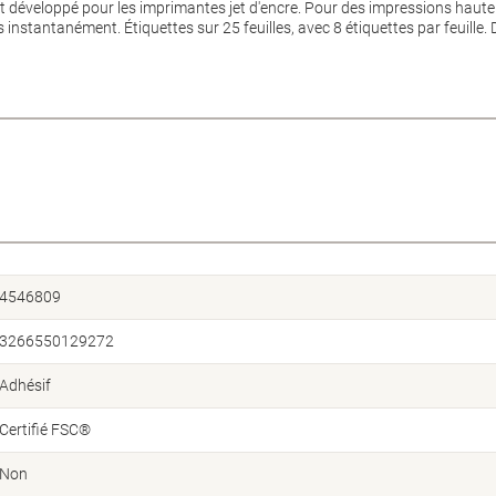
 développé pour les imprimantes jet d'encre. Pour des impressions haute 
s instantanément. Étiquettes sur 25 feuilles, avec 8 étiquettes par feuille.
4546809
3266550129272
Adhésif
Certifié FSC®
Non