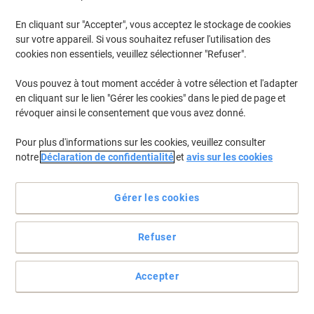
En cliquant sur "Accepter", vous acceptez le stockage de cookies
sur votre appareil. Si vous souhaitez refuser l'utilisation des
cookies non essentiels, veuillez sélectionner "Refuser".
Vous pouvez à tout moment accéder à votre sélection et l'adapter
en cliquant sur le lien "Gérer les cookies" dans le pied de page et
révoquer ainsi le consentement que vous avez donné.
Pour plus d'informations sur les cookies, veuillez consulter
notre
Déclaration de confidentialité
et
avis sur les cookies
Gérer les cookies
Refuser
Un amour à l'épreuve du temps entre vos étiquettes et vos
produits
Accepter
Votre activité s'accélère et vous n'avez plus le temps de refaire
votre étiquetage à la moindre variation du baromètre. Avec les