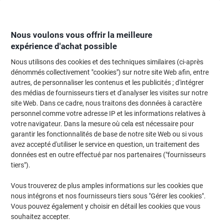
Passer
Passer
au
à
contenu
la
navigation
Nous voulons vous offrir la meilleure
expérience d'achat possible
Nous utilisons des cookies et des techniques similaires (ci-après
Page d'Accueil
Papier, enveloppes & emballage
Papier et étiquettes
Étiq
dénommés collectivement "cookies") sur notre site Web afin, entre
autres, de personnaliser les contenus et les publicités ; d'intégrer
Étiquettes résistantes aux intempéries Avery L4773-20
des médias de fournisseurs tiers et d'analyser les visites sur notre
adhésif A4 Blanc 63.5 x 33.9 mm 20 Feuilles de 24
site Web. Dans ce cadre, nous traitons des données à caractère
Étiquettes
personnel comme votre adresse IP et les informations relatives à
votre navigateur. Dans la mesure où cela est nécessaire pour
garantir les fonctionnalités de base de notre site Web ou si vous
Marque :
Avery
Viking N°.
L4773
avez accepté d'utiliser le service en question, un traitement des
données est en outre effectué par nos partenaires ("fournisseurs
tiers").
Responsable
Vous trouverez de plus amples informations sur les cookies que
nous intégrons et nos fournisseurs tiers sous "Gérer les cookies".
Vous pouvez également y choisir en détail les cookies que vous
souhaitez accepter.