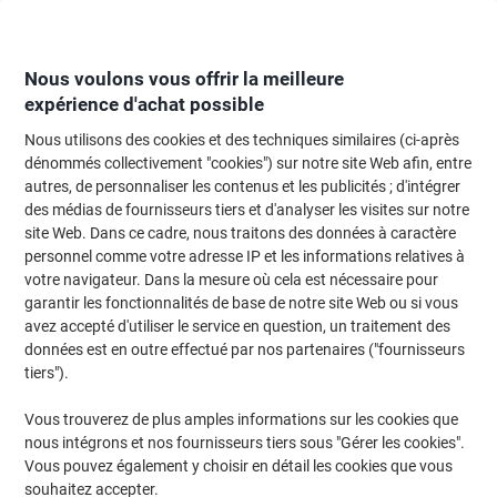
Passer
Passer
au
à
contenu
la
navigation
Nous voulons vous offrir la meilleure
expérience d'achat possible
Nous utilisons des cookies et des techniques similaires (ci-après
Page d'Accueil
Papier, enveloppes & emballage
Papier et étiquettes
Étiq
dénommés collectivement "cookies") sur notre site Web afin, entre
autres, de personnaliser les contenus et les publicités ; d'intégrer
Étiquettes résistantes Avery L6107-20 Adhésif A4
des médias de fournisseurs tiers et d'analyser les visites sur notre
Jaune 99.1 x 42.3 mm 20 Feuilles de 12 Étiquettes
site Web. Dans ce cadre, nous traitons des données à caractère
personnel comme votre adresse IP et les informations relatives à
votre navigateur. Dans la mesure où cela est nécessaire pour
Marque :
Avery
Viking N°.
3850578
garantir les fonctionnalités de base de notre site Web ou si vous
avez accepté d'utiliser le service en question, un traitement des
données est en outre effectué par nos partenaires ("fournisseurs
Responsable
tiers").
Vous trouverez de plus amples informations sur les cookies que
nous intégrons et nos fournisseurs tiers sous "Gérer les cookies".
Vous pouvez également y choisir en détail les cookies que vous
souhaitez accepter.