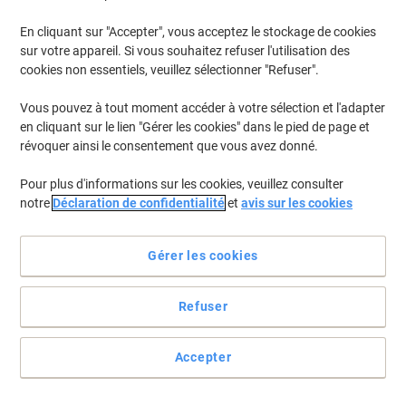
En cliquant sur "Accepter", vous acceptez le stockage de cookies
sur votre appareil. Si vous souhaitez refuser l'utilisation des
cookies non essentiels, veuillez sélectionner "Refuser".
Vous pouvez à tout moment accéder à votre sélection et l'adapter
en cliquant sur le lien "Gérer les cookies" dans le pied de page et
révoquer ainsi le consentement que vous avez donné.
Pour plus d'informations sur les cookies, veuillez consulter
notre
Déclaration de confidentialité
et
avis sur les cookies
Gérer les cookies
Refuser
Quel que soit l’usage que vous en faites
Pour un étiquetage efficace et de qualité vous êtes à la bonne
Accepter
adresse. Les étiquettes multifonction Viking de 96.5 x 42.3 mm
sont polyvalentes et durables.
Voir toute la description