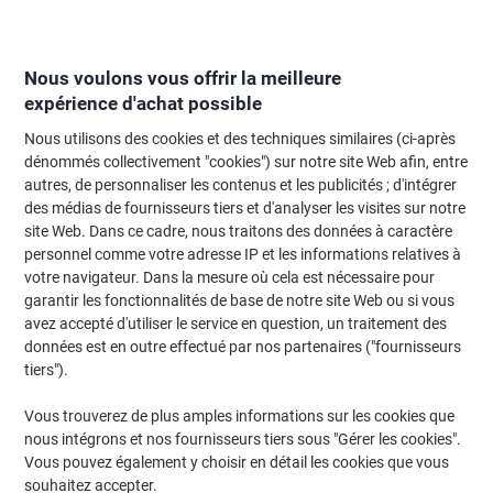
Passer
Passer
au
à
contenu
la
navigation
Nous voulons vous offrir la meilleure
expérience d'achat possible
Nous utilisons des cookies et des techniques similaires (ci-après
Page d'Accueil
Papier, enveloppes & emballage
Papier et étiquettes
Étiq
dénommés collectivement "cookies") sur notre site Web afin, entre
autres, de personnaliser les contenus et les publicités ; d'intégrer
Étiquettes multifonctions Viking Autocollantes 96,5 x
des médias de fournisseurs tiers et d'analyser les visites sur notre
42,3 mm Blanc 100 Feuilles de 12 Étiquettes
site Web. Dans ce cadre, nous traitons des données à caractère
personnel comme votre adresse IP et les informations relatives à
votre navigateur. Dans la mesure où cela est nécessaire pour
Marque :
Viking
Viking N°.
3312054
garantir les fonctionnalités de base de notre site Web ou si vous
avez accepté d'utiliser le service en question, un traitement des
données est en outre effectué par nos partenaires ("fournisseurs
Marque
tiers").
propre
Responsable
Vous trouverez de plus amples informations sur les cookies que
nous intégrons et nos fournisseurs tiers sous "Gérer les cookies".
Vous pouvez également y choisir en détail les cookies que vous
souhaitez accepter.