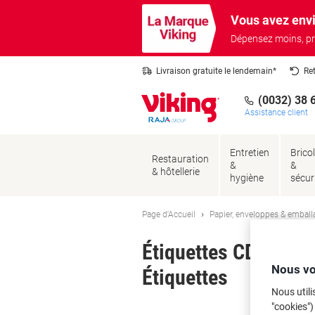
Passer
Passer
Vous avez envi
au
à
contenu
la
Dépensez moins, pr
navigation
Livraison gratuite le lendemain*
Re
(0032) 38 
Assistance client
Entretien
Brico
Restauration
&
&
& hôtellerie
hygiène
sécur
Page d'Accueil
Papier, enveloppes & emball
Étiquettes CD/DVD A
Nous vo
Étiquettes
Nous utili
"cookies")
Ma