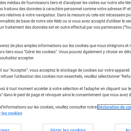
 des médias de fournisseurs tiers et d'analyser les visites sur notre site W
Achetez Plus,
Dépensez Moins
us traitons des données à caractère personnel comme votre adresse IP et 
€17,59
Paquet
ns relatives à votre navigateur. Dans la mesure où cela est nécessaire po
À partir de 3 Paquet
onnalités de base de notre site Web ou si vous avez accepté d'utiliser le se
€20,58 TVA incl.
un traitement des données est en outre effectué par nos partenaires ("fo
Quantité
TVA excl.
verez de plus amples informations sur les cookies que nous intégrons et 
Paquets
1-2
€18,59
rs tiers sous "Gérer les cookies". Vous pouvez également y choisir en déta
souhaitez accepter.
Paquets
3+
€17,59
-5%
t sur "Accepter", vous acceptez le stockage de cookies sur votre appareil.
En stock
Livraison 2-3 jours ouvra
refuser l'utilisation des cookies non essentiels, veuillez sélectionner "Refu
Quantité
z à tout moment accéder à votre sélection et l'adapter en cliquant sur le 
s" dans le pied de page et révoquer ainsi le consentement que vous avez 
Ajouter à une liste
d'informations sur les cookies, veuillez consulter notre
Déclaration de con
Informations de livraison
M
r les cookies
Spécifications clés
fuser
Gérer les cookies
Ac