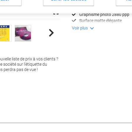
Imprimantes jet d'encre
Compatible laser couleur
Graphisme photo 2880 ppp
Surface matte élégante
Voir plus
velle liste de prix à vos clients ?
e société sur l’étiquette du
s perdra pas de vue !