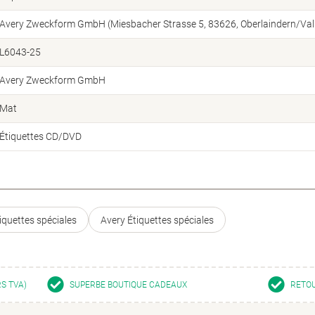
Avery Zweckform GmbH (Miesbacher Strasse 5, 83626, Oberlaindern/Vall
L6043-25
Avery Zweckform GmbH
Mat
Étiquettes CD/DVD
iquettes spéciales
Avery Étiquettes spéciales
RS TVA)
SUPERBE BOUTIQUE CADEAUX
RETOU