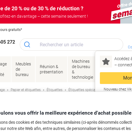
e de 20 % ou de 30 % de réduction ?
ofitez-en davantage – cette semaine seulement !
tours gratuits*
605 272
Co
Accédez à
Machines
Papie
lage
Meubles
Encres
– connec
Réunion &
de bureau
enve
de
&
présentation
&
&
ité
bureau
toner
technologie
emba
Mon
Nouveau chez Vik
age
Papier et étiquettes
Étiquettes
Étiquettes spéciales
ma
very L6043-25 adhésif A4 Blanc 25 Fe
ulons vous offrir la meilleure expérience d'achat possible
sons des cookies et des techniques similaires (ci-après dénommés collec
 sur notre site Web afin, entre autres, de personnaliser les contenus et les p
rque :
Avery
Viking N°.
4075110