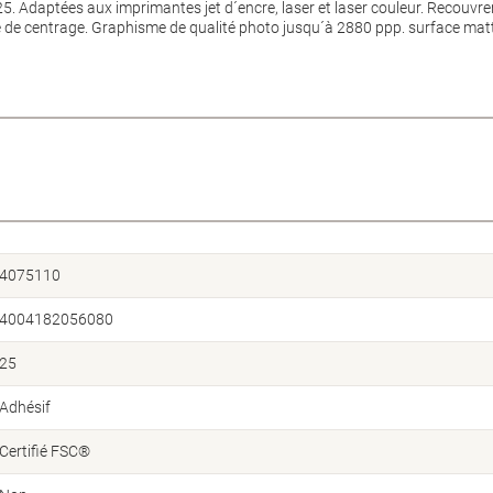
. Adaptées aux imprimantes jet d´encre, laser et laser couleur. Recouvrem
e de centrage. Graphisme de qualité photo jusqu´à 2880 ppp. surface mat
4075110
4004182056080
25
Adhésif
Certifié FSC®