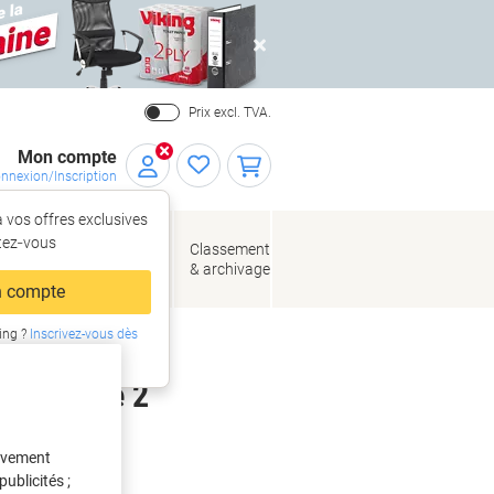
Close
Prix excl. TVA.
Mon compte
nnexion/Inscription
 vos offres exclusives
r,
tez‑vous
loppes
Fournitures
Classement
de bureau
& archivage
llage
 compte
ing ?
Inscrivez-vous dès
intenant
uilles de 2
tivement
ublicités ;