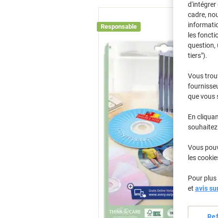
d'intégrer
cadre, no
informatio
Responsable
les foncti
question, 
tiers").
Vous trou
fournisseu
que vous 
En cliquan
souhaitez 
Vous pouve
les cookie
Pour plus 
et
avis su
Re