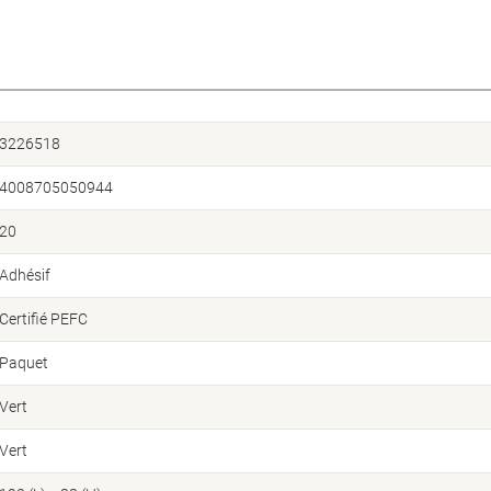
3226518
4008705050944
20
Adhésif
Certifié PEFC
Paquet
Vert
Vert