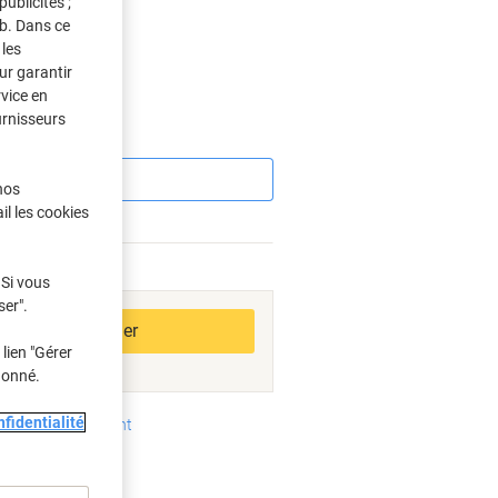
ublicités ;
eb. Dans ce
les
s
ur garantir
rvice en
urnisseurs
Économies
nos
il les cookies
bles
 Si vous
ser".
Ajouter au panier
lien "Gérer
donné.
fidentialité
oyens de paiement