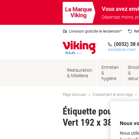
Passer
Passer
Vous avez envi
au
à
contenu
la
Dépensez moins, pr
navigation
Livraison gratuite le lendemain*
Re
(0032) 38 
Assistance client
Entretien
Brico
Restauration
&
&
& hôtellerie
hygiène
sécur
Page d'Accueil
Classement et archivage
Étiquette pour dos
Vert 192 x 38 mm 20 
Nous vo
Nous utili
Ma