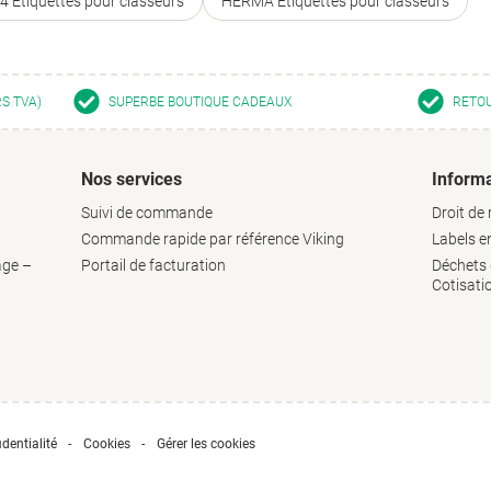
4 Étiquettes pour classeurs
HERMA Étiquettes pour classeurs
RS TVA)
SUPERBE BOUTIQUE CADEAUX
RETOU
Nos services
Informa
Suivi de commande
Droit de 
Commande rapide par référence Viking
Labels 
age –
Portail de facturation
Déchets d
Cotisati
dentialité
Cookies
Gérer les cookies