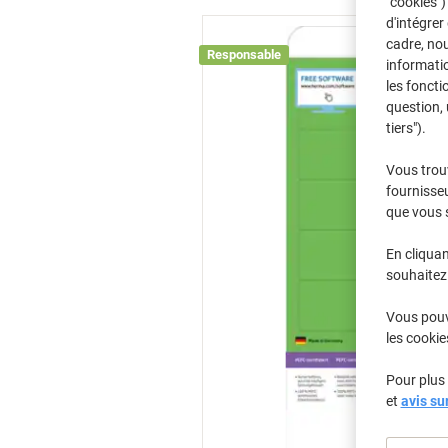
"cookies")
d'intégrer
cadre, no
Responsable
informatio
les foncti
question, 
tiers").
Vous trou
fournisseu
que vous 
En cliquan
souhaitez 
Vous pouve
les cookie
Pour plus 
et
avis su