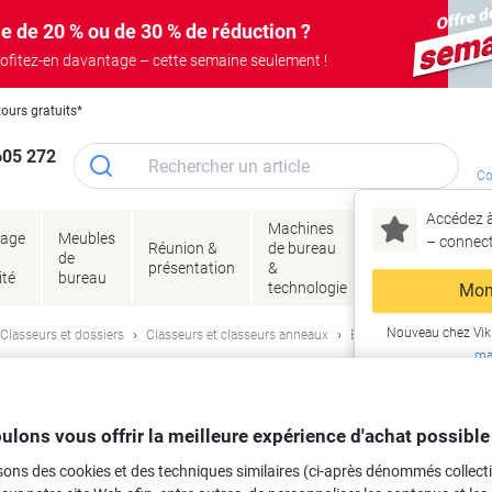
e de 20 % ou de 30 % de réduction ?
ofitez-en davantage – cette semaine seulement !
tours gratuits*
605 272
Co
Accédez à
Machines
Papie
lage
Meubles
Encres
– connec
Réunion &
de bureau
enve
de
&
présentation
&
&
ité
bureau
toner
technologie
emba
Mon
Nouveau chez Vik
Classeurs et dossiers
Classeurs et classeurs anneaux
Étiquettes pour classeu
ma
 de classeur HERMA Adhésif permanen
Feuilles de 7 Étiquettes
ulons vous offrir la meilleure expérience d'achat possible
sons des cookies et des techniques similaires (ci-après dénommés collec
rque :
HERMA
Viking N°.
3226518