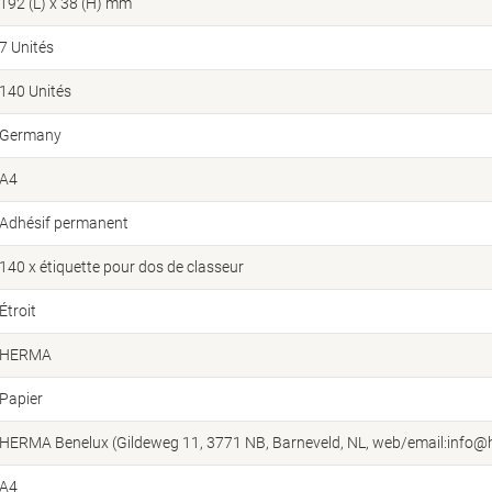
192 (L) x 38 (H) mm
7 Unités
140 Unités
Germany
A4
Adhésif permanent
140 x étiquette pour dos de classeur
Étroit
HERMA
Papier
HERMA Benelux (Gildeweg 11, 3771 NB, Barneveld, NL, web/email:info@
A4