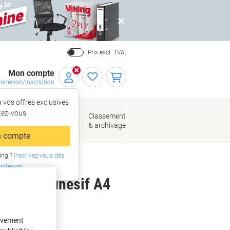
Close
Prix excl. TVA.
Mon compte
nnexion/Inscription
 vos offres exclusives
r,
tez‑vous
loppes
Fournitures
Classement
de bureau
& archivage
llage
 compte
ing ?
Inscrivez-vous dès
rs
intenant
t 5094 Adhésif A4
tivement