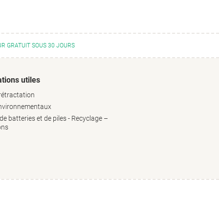
R GRATUIT SOUS 30 JOURS
tions utiles
rétractation
environnementaux
e batteries et de piles - Recyclage –
ons