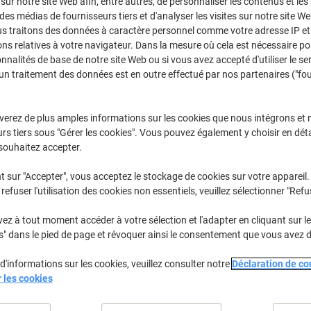
 sur notre site Web afin, entre autres, de personnaliser les contenus et les p
Achetez Plus,
Dépensez Moins
 des médias de fournisseurs tiers et d'analyser les visites sur notre site W
€20,69
Paquet
us traitons des données à caractère personnel comme votre adresse IP et 
À partir de 3 Paquet
ns relatives à votre navigateur. Dans la mesure où cela est nécessaire po
€24,21 TVA incl.
onnalités de base de notre site Web ou si vous avez accepté d'utiliser le se
un traitement des données est en outre effectué par nos partenaires ("fo
Quantité
TVA excl.
Paquets
1-2
€22,69
verez de plus amples informations sur les cookies que nous intégrons et 
rs tiers sous "Gérer les cookies". Vous pouvez également y choisir en déta
Paquets
3+
€20,69
-8%
souhaitez accepter.
En stock
Livraison 2-3 jours ouvra
t sur "Accepter", vous acceptez le stockage de cookies sur votre appareil.
refuser l'utilisation des cookies non essentiels, veuillez sélectionner "Refu
Quantité
z à tout moment accéder à votre sélection et l'adapter en cliquant sur le 
Ajouter à une liste
s" dans le pied de page et révoquer ainsi le consentement que vous avez 
d'informations sur les cookies, veuillez consulter notre
Déclaration de con
Informations de livraison
M
r les cookies