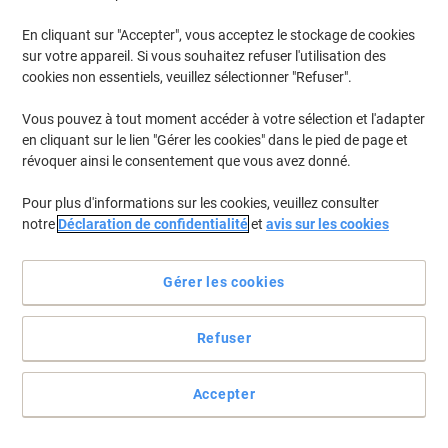
En cliquant sur "Accepter", vous acceptez le stockage de cookies
sur votre appareil. Si vous souhaitez refuser l'utilisation des
cookies non essentiels, veuillez sélectionner "Refuser".
Vous pouvez à tout moment accéder à votre sélection et l'adapter
en cliquant sur le lien "Gérer les cookies" dans le pied de page et
révoquer ainsi le consentement que vous avez donné.
Pour plus d'informations sur les cookies, veuillez consulter
notre
Déclaration de confidentialité
et
avis sur les cookies
Gérer les cookies
Refuser
Étiquettes repositionnables pour répondre à tous vos besoins
en matière d'étiquetage
Accepter
Empilez-vous aujourd'hui sur les autocollants fiables d'Avery pour
les étiquettes et classer tout ce que vous voulez.
Voir toute la description