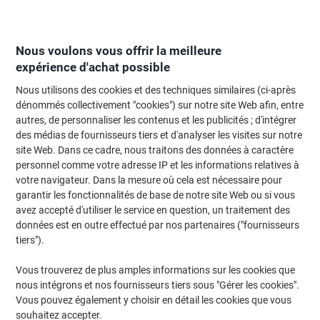
Passer
Passer
au
à
contenu
la
navigation
Nous voulons vous offrir la meilleure
expérience d'achat possible
Nous utilisons des cookies et des techniques similaires (ci-après
Page d'Accueil
Papier, enveloppes & emballage
Papier et étiquettes
Étiq
dénommés collectivement "cookies") sur notre site Web afin, entre
autres, de personnaliser les contenus et les publicités ; d'intégrer
Étiquettes repositionnables Avery L4790-20 Rouge 38,1
des médias de fournisseurs tiers et d'analyser les visites sur notre
x 21,2 mm Rectangulaire 20 feuilles de 65 étiquettes
site Web. Dans ce cadre, nous traitons des données à caractère
personnel comme votre adresse IP et les informations relatives à
votre navigateur. Dans la mesure où cela est nécessaire pour
Marque :
Avery
Viking N°.
5162436
garantir les fonctionnalités de base de notre site Web ou si vous
avez accepté d'utiliser le service en question, un traitement des
données est en outre effectué par nos partenaires ("fournisseurs
Responsable
tiers").
Vous trouverez de plus amples informations sur les cookies que
nous intégrons et nos fournisseurs tiers sous "Gérer les cookies".
Vous pouvez également y choisir en détail les cookies que vous
souhaitez accepter.