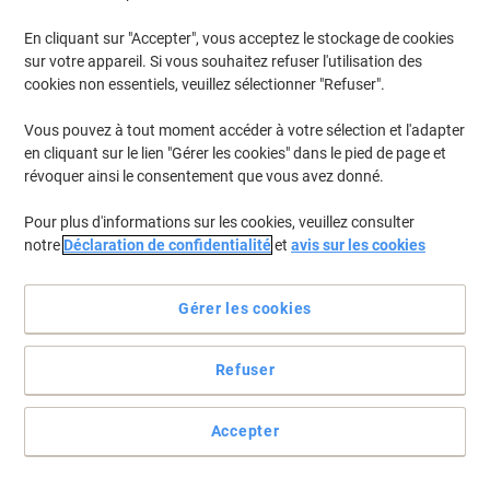
En cliquant sur "Accepter", vous acceptez le stockage de cookies
sur votre appareil. Si vous souhaitez refuser l'utilisation des
cookies non essentiels, veuillez sélectionner "Refuser".
Vous pouvez à tout moment accéder à votre sélection et l'adapter
en cliquant sur le lien "Gérer les cookies" dans le pied de page et
révoquer ainsi le consentement que vous avez donné.
Pour plus d'informations sur les cookies, veuillez consulter
notre
Déclaration de confidentialité
et
avis sur les cookies
Gérer les cookies
Refuser
L'efficacité se compte en temps gagné, papier économisé,
étiquettes réutilisées
Accepter
Faites de l'étiquetage un jeu d'enfant avec les étiquettes
multifonction Avery Stick & Lift qui sont faciles et rapides à
appliquer.