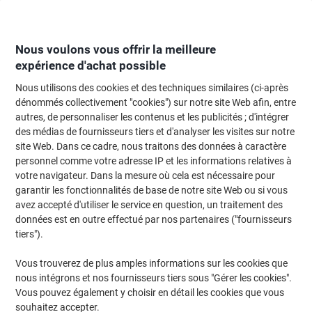
Passer
Passer
au
à
contenu
la
navigation
Nous voulons vous offrir la meilleure
expérience d'achat possible
Nous utilisons des cookies et des techniques similaires (ci-après
Page d'Accueil
Papier, enveloppes & emballage
Papier et étiquettes
Étiq
dénommés collectivement "cookies") sur notre site Web afin, entre
autres, de personnaliser les contenus et les publicités ; d'intégrer
Étiquettes repositionnables Avery L4793-20 Jaune 38,1
des médias de fournisseurs tiers et d'analyser les visites sur notre
x 21,2 mm Rectangulaire 20 feuilles de 65 étiquettes
site Web. Dans ce cadre, nous traitons des données à caractère
personnel comme votre adresse IP et les informations relatives à
votre navigateur. Dans la mesure où cela est nécessaire pour
Marque :
Avery
Viking N°.
5266764
garantir les fonctionnalités de base de notre site Web ou si vous
avez accepté d'utiliser le service en question, un traitement des
données est en outre effectué par nos partenaires ("fournisseurs
Responsable
tiers").
Vous trouverez de plus amples informations sur les cookies que
nous intégrons et nos fournisseurs tiers sous "Gérer les cookies".
Vous pouvez également y choisir en détail les cookies que vous
souhaitez accepter.