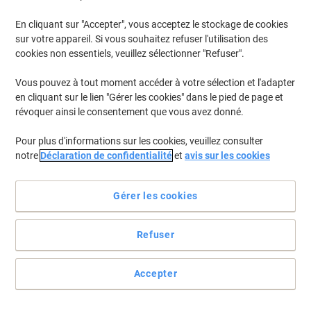
En cliquant sur "Accepter", vous acceptez le stockage de cookies
sur votre appareil. Si vous souhaitez refuser l'utilisation des
cookies non essentiels, veuillez sélectionner "Refuser".
Vous pouvez à tout moment accéder à votre sélection et l'adapter
en cliquant sur le lien "Gérer les cookies" dans le pied de page et
révoquer ainsi le consentement que vous avez donné.
Pour plus d'informations sur les cookies, veuillez consulter
notre
Déclaration de confidentialité
et
avis sur les cookies
Gérer les cookies
Refuser
L'efficacité se compte en temps gagné, papier économisé,
étiquettes réutilisées
Accepter
Faites de l'étiquetage un jeu d'enfant avec les étiquettes
multifonction Avery Stick & Lift qui sont faciles et rapides à
appliquer.