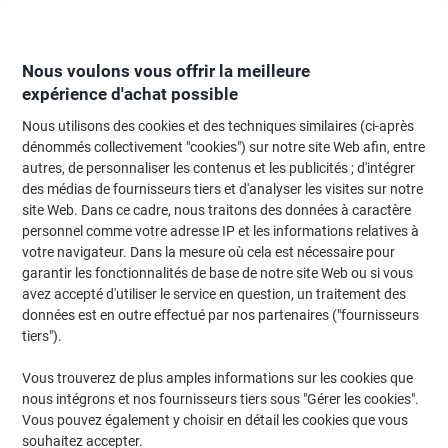
Passer
Passer
au
à
contenu
la
navigation
Nous voulons vous offrir la meilleure
expérience d'achat possible
Nous utilisons des cookies et des techniques similaires (ci-après
Page d'Accueil
Papier, enveloppes & emballage
Papier et étiquettes
Étiq
dénommés collectivement "cookies") sur notre site Web afin, entre
autres, de personnaliser les contenus et les publicités ; d'intégrer
Étiquettes repositionnables Avery L4735REV-25 Stick &
des médias de fournisseurs tiers et d'analyser les visites sur notre
Lift Blanc A4 210 x 297 mm 30 Feuilles de 1 Étiquettes
site Web. Dans ce cadre, nous traitons des données à caractère
personnel comme votre adresse IP et les informations relatives à
votre navigateur. Dans la mesure où cela est nécessaire pour
Marque :
Avery
Viking N°.
4831605
garantir les fonctionnalités de base de notre site Web ou si vous
avez accepté d'utiliser le service en question, un traitement des
données est en outre effectué par nos partenaires ("fournisseurs
Responsable
tiers").
Vous trouverez de plus amples informations sur les cookies que
nous intégrons et nos fournisseurs tiers sous "Gérer les cookies".
Vous pouvez également y choisir en détail les cookies que vous
souhaitez accepter.