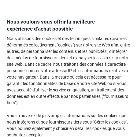
Passer
Passer
au
à
contenu
la
navigation
Nous voulons vous offrir la meilleure
expérience d'achat possible
Nous utilisons des cookies et des techniques similaires (ci-après
Page d'Accueil
Papier, enveloppes & emballage
Papier et étiquettes
Étiq
dénommés collectivement "cookies") sur notre site Web afin, entre
autres, de personnaliser les contenus et les publicités ; d'intégrer
Étiquettes universelles Avery L6009-20 Adhésif A4
des médias de fournisseurs tiers et d'analyser les visites sur notre
Argenté 45.7 x 21.2 mm 20 Feuilles de 48 Étiquettes
site Web. Dans ce cadre, nous traitons des données à caractère
personnel comme votre adresse IP et les informations relatives à
votre navigateur. Dans la mesure où cela est nécessaire pour
Marque :
Avery
Viking N°.
4258386
garantir les fonctionnalités de base de notre site Web ou si vous
avez accepté d'utiliser le service en question, un traitement des
données est en outre effectué par nos partenaires ("fournisseurs
Responsable
tiers").
Vous trouverez de plus amples informations sur les cookies que
nous intégrons et nos fournisseurs tiers sous "Gérer les cookies".
Vous pouvez également y choisir en détail les cookies que vous
souhaitez accepter.