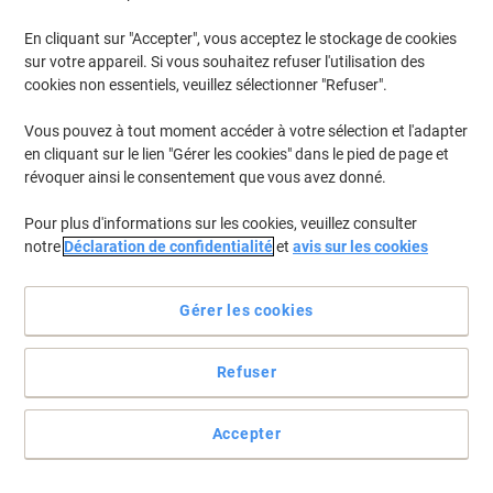
En cliquant sur "Accepter", vous acceptez le stockage de cookies
sur votre appareil. Si vous souhaitez refuser l'utilisation des
cookies non essentiels, veuillez sélectionner "Refuser".
Vous pouvez à tout moment accéder à votre sélection et l'adapter
en cliquant sur le lien "Gérer les cookies" dans le pied de page et
révoquer ainsi le consentement que vous avez donné.
Pour plus d'informations sur les cookies, veuillez consulter
notre
Déclaration de confidentialité
et
avis sur les cookies
Gérer les cookies
Refuser
Des étiquettes argentées Premium pour imprimante laser
monochrome
Accepter
These L6009-20 heavy duty labels by Avery offer sleek,
professional appearance along with extra durability and strong
adhesion.