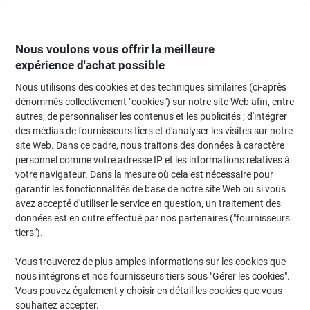
Passer
Passer
au
à
contenu
la
navigation
Nous voulons vous offrir la meilleure
expérience d'achat possible
Nous utilisons des cookies et des techniques similaires (ci-après
Page d'Accueil
Papier, enveloppes & emballage
Papier et étiquettes
Étiq
dénommés collectivement "cookies") sur notre site Web afin, entre
autres, de personnaliser les contenus et les publicités ; d'intégrer
Étiquettes universelles Avery 3456 Adhésif A4 Rouge
des médias de fournisseurs tiers et d'analyser les visites sur notre
105 x 148 mm 100 Feuilles de 4 Étiquettes
site Web. Dans ce cadre, nous traitons des données à caractère
personnel comme votre adresse IP et les informations relatives à
votre navigateur. Dans la mesure où cela est nécessaire pour
Marque :
Avery
Viking N°.
4190571
garantir les fonctionnalités de base de notre site Web ou si vous
avez accepté d'utiliser le service en question, un traitement des
données est en outre effectué par nos partenaires ("fournisseurs
Responsable
tiers").
Vous trouverez de plus amples informations sur les cookies que
nous intégrons et nos fournisseurs tiers sous "Gérer les cookies".
Vous pouvez également y choisir en détail les cookies que vous
souhaitez accepter.