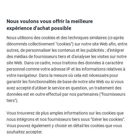
Passer
Passer
au
à
contenu
la
navigation
Nous voulons vous offrir la meilleure
expérience d'achat possible
Nous utilisons des cookies et des techniques similaires (ci-après
Page d'Accueil
Papier, enveloppes & emballage
Papier et étiquettes
Étiq
dénommés collectivement "cookies") sur notre site Web afin, entre
autres, de personnaliser les contenus et les publicités ; d'intégrer
Étiquettes universelles Avery J8159-25 Blanc A4 63,5 x
des médias de fournisseurs tiers et d'analyser les visites sur notre
33,9 mm 24 Feuilles de 25 Étiquettes
site Web. Dans ce cadre, nous traitons des données à caractère
personnel comme votre adresse IP et les informations relatives à
votre navigateur. Dans la mesure où cela est nécessaire pour
Marque :
Avery
Viking N°.
J8159-25
garantir les fonctionnalités de base de notre site Web ou si vous
avez accepté d'utiliser le service en question, un traitement des
données est en outre effectué par nos partenaires ("fournisseurs
Responsable
tiers").
Vous trouverez de plus amples informations sur les cookies que
nous intégrons et nos fournisseurs tiers sous "Gérer les cookies".
Vous pouvez également y choisir en détail les cookies que vous
souhaitez accepter.