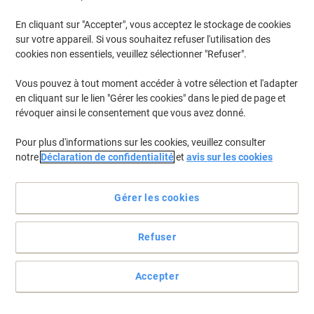
En cliquant sur "Accepter", vous acceptez le stockage de cookies
sur votre appareil. Si vous souhaitez refuser l'utilisation des
cookies non essentiels, veuillez sélectionner "Refuser".
Vous pouvez à tout moment accéder à votre sélection et l'adapter
en cliquant sur le lien "Gérer les cookies" dans le pied de page et
révoquer ainsi le consentement que vous avez donné.
Pour plus d'informations sur les cookies, veuillez consulter
notre
Déclaration de confidentialité
et
avis sur les cookies
Gérer les cookies
Refuser
Cette fois-ci, vous préférerez un instantané
Vos mailings doivent partir ce soir mais ô drame, plus d'étiquettes !
Accepter
Pas de panique. Ultra simples à imprimer, les étiquettes QuickDry
sèchent très vite. Vous pouvez donc les sortir et les coller sans
perdre une minute.