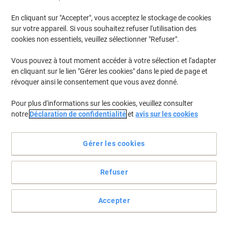
En cliquant sur "Accepter", vous acceptez le stockage de cookies
sur votre appareil. Si vous souhaitez refuser l'utilisation des
cookies non essentiels, veuillez sélectionner "Refuser".
Vous pouvez à tout moment accéder à votre sélection et l'adapter
en cliquant sur le lien "Gérer les cookies" dans le pied de page et
révoquer ainsi le consentement que vous avez donné.
Pour plus d'informations sur les cookies, veuillez consulter
notre
Déclaration de confidentialité
et
avis sur les cookies
Étiquetez pour vous y retrouver
Gérer les cookies
Au bureau ou à domicile, vous avez forcément des objets, des
classeurs, des cahiers, des boîtes nécessitant un marquage pour
Refuser
vous éviter d’avoir à tout ouvrir. Alors adoptez cette devise : pour
retrouver, étiquetez !
Voir toute la description
Accepter
Achetez Plus,
Dépensez Moins
€5,69
Paquet