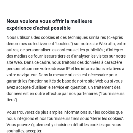
Passer
Passer
au
à
contenu
la
navigation
Nous voulons vous offrir la meilleure
expérience d'achat possible
Nous utilisons des cookies et des techniques similaires (ci-après
Page d'Accueil
Papier, enveloppes & emballage
Papier et étiquettes
Étiq
dénommés collectivement "cookies") sur notre site Web afin, entre
autres, de personnaliser les contenus et les publicités ; d'intégrer
Étiquettes universelles Avery 3319 Adhésif Blanc 29 x
des médias de fournisseurs tiers et d'analyser les visites sur notre
18 mm 30 Feuilles de 32 Étiquettes
site Web. Dans ce cadre, nous traitons des données à caractère
personnel comme votre adresse IP et les informations relatives à
votre navigateur. Dans la mesure où cela est nécessaire pour
Marque :
Avery
Viking N°.
1005442
garantir les fonctionnalités de base de notre site Web ou si vous
avez accepté d'utiliser le service en question, un traitement des
données est en outre effectué par nos partenaires ("fournisseurs
tiers").
Vous trouverez de plus amples informations sur les cookies que
nous intégrons et nos fournisseurs tiers sous "Gérer les cookies".
Vous pouvez également y choisir en détail les cookies que vous
souhaitez accepter.