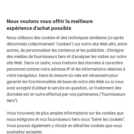
Passer
Passer
au
à
contenu
la
navigation
Nous voulons vous offrir la meilleure
expérience d'achat possible
Nous utilisons des cookies et des techniques similaires (ci-après
Page d'Accueil
Papier, enveloppes & emballage
Papier et étiquettes
Étiq
dénommés collectivement "cookies") sur notre site Web afin, entre
autres, de personnaliser les contenus et les publicités ; d'intégrer
Étiquettes universelles Avery 3329 Adhésif Blanc 76 x
des médias de fournisseurs tiers et d'analyser les visites sur notre
39 mm 32 Feuilles de 6 Étiquettes
site Web. Dans ce cadre, nous traitons des données à caractère
personnel comme votre adresse IP et les informations relatives à
votre navigateur. Dans la mesure où cela est nécessaire pour
Marque :
Avery
Viking N°.
3541041
garantir les fonctionnalités de base de notre site Web ou si vous
avez accepté d'utiliser le service en question, un traitement des
données est en outre effectué par nos partenaires ("fournisseurs
tiers").
Vous trouverez de plus amples informations sur les cookies que
nous intégrons et nos fournisseurs tiers sous "Gérer les cookies".
Vous pouvez également y choisir en détail les cookies que vous
souhaitez accepter.