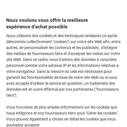
Passer
Passer
au
à
contenu
la
navigation
Nous voulons vous offrir la meilleure
expérience d'achat possible
Nous utilisons des cookies et des techniques similaires (ci-après
Page d'Accueil
Papier, enveloppes & emballage
Papier et étiquettes
Étiq
dénommés collectivement "cookies") sur notre site Web afin, entre
autres, de personnaliser les contenus et les publicités ; d'intégrer
Étiquettes universelles Ultragrip Avery 3426 Adhésif
des médias de fournisseurs tiers et d'analyser les visites sur notre
A4 Blanc 105 x 70 mm 100 Feuilles de 8 Étiquettes
site Web. Dans ce cadre, nous traitons des données à caractère
personnel comme votre adresse IP et les informations relatives à
votre navigateur. Dans la mesure où cela est nécessaire pour
Marque :
Avery
Viking N°.
3555126
garantir les fonctionnalités de base de notre site Web ou si vous
avez accepté d'utiliser le service en question, un traitement des
données est en outre effectué par nos partenaires ("fournisseurs
Responsable
tiers").
Vous trouverez de plus amples informations sur les cookies que
nous intégrons et nos fournisseurs tiers sous "Gérer les cookies".
Vous pouvez également y choisir en détail les cookies que vous
souhaitez accepter.