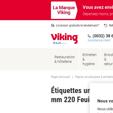
Passer
Passer
Vous avez envi
au
à
contenu
la
Dépensez moins, pr
navigation
Livraison gratuite le lendemain*
Re
(0032) 38 
Assistance client
Entretien
Brico
Restauration
&
&
& hôtellerie
hygiène
sécur
Page d'Accueil
Papier, enveloppes & emball
Étiquettes universe
mm 220 Feuilles de 
Nous vo
Nous utili
Ma