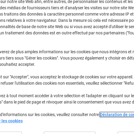
 sur notre site Web afin, entre autres, de personnaliser les contenus et les p
Achetez Plus,
Dépensez Moins
 des médias de fournisseurs tiers et d'analyser les visites sur notre site W
€59,79
Paquet
us traitons des données à caractère personnel comme votre adresse IP et 
À partir de 3 Paquet
ns relatives à votre navigateur. Dans la mesure où cela est nécessaire po
€69,95 TVA incl.
onnalités de base de notre site Web ou si vous avez accepté d'utiliser le se
un traitement des données est en outre effectué par nos partenaires ("fo
Quantité
TVA excl.
Paquets
1-2
€61,79
verez de plus amples informations sur les cookies que nous intégrons et 
rs tiers sous "Gérer les cookies". Vous pouvez également y choisir en déta
Paquets
3+
€59,79
-3%
souhaitez accepter.
En stock
Livraison 1-2 jours ouvra
t sur "Accepter", vous acceptez le stockage de cookies sur votre appareil.
refuser l'utilisation des cookies non essentiels, veuillez sélectionner "Refu
Quantité
z à tout moment accéder à votre sélection et l'adapter en cliquant sur le 
Ajouter à une liste
s" dans le pied de page et révoquer ainsi le consentement que vous avez 
Informations de livraison
M
d'informations sur les cookies, veuillez consulter notre
Déclaration de con
r les cookies
Spécifications clés