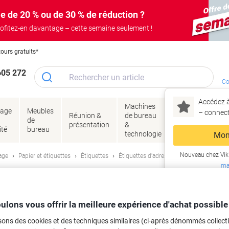
e de 20 % ou de 30 % de réduction ?
ofitez-en davantage – cette semaine seulement !
tours gratuits*
605 272
Co
Accédez à
Machines
Papie
lage
Meubles
Encres
– connec
Réunion &
de bureau
enve
de
&
présentation
&
&
ité
bureau
toner
technologie
emba
Mon
Nouveau chez Vik
age
Papier et étiquettes
Étiquettes
Étiquettes d'adresse et multifonctions
ma
lles Ultragrip Avery 3655-200 Adhésif
2 Étiquettes
ulons vous offrir la meilleure expérience d'achat possible
sons des cookies et des techniques similaires (ci-après dénommés collec
rque :
Avery
Viking N°.
8028351