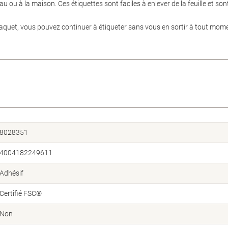
eau ou à la maison. Ces étiquettes sont faciles à enlever de la feuille et
paquet, vous pouvez continuer à étiqueter sans vous en sortir à tout mome
8028351
4004182249611
Adhésif
Certifié FSC®
Non