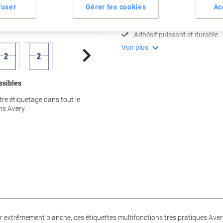
Compatible imprimantes laser 
fuser
Gérer les cookies
Ac
Format A4 universel
Dimensions 210 x 148 mm
Adhésif puissant et durable
Voir plus
ssibles
re étiquetage dans tout le
ns Avery.
extrêmement blanche, ces étiquettes multifonctions très pratiques Avery 