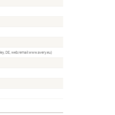
ey, DE, web/email:www.avery.eu)