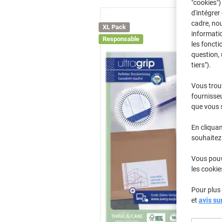
"cookies")
d'intégrer
cadre, no
XL Pack
informatio
Responsable
les foncti
question, 
tiers").
Vous trou
fournisseu
que vous 
En cliquan
souhaitez 
Vous pouve
les cookie
Pour plus 
et
avis su