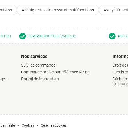
nctions
A4 Étiquettes d'adresse et multifonctions
Avery Étiquet
RS TVA)
SUPERBE BOUTIQUE CADEAUX
RETOU
Nos services
Informa
Suivi de commande
Droit de 
Commande rapide par référence Viking
Labels 
age –
Portail de facturation
Déchets d
Cotisati
dentialité
Cookies
Gérer les cookies