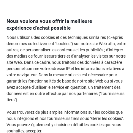
Passer
Passer
au
à
contenu
la
navigation
Nous voulons vous offrir la meilleure
expérience d'achat possible
Nous utilisons des cookies et des techniques similaires (ci-après
Page d'Accueil
Papier, enveloppes & emballage
Papier et étiquettes
Étiq
dénommés collectivement "cookies") sur notre site Web afin, entre
autres, de personnaliser les contenus et les publicités ; d'intégrer
Étiquettes universelles Ultragrip Avery 3655 Adhésif
des médias de fournisseurs tiers et d'analyser les visites sur notre
A4 Blanc 210 x 148 mm 100 Feuilles de 2 Étiquettes
site Web. Dans ce cadre, nous traitons des données à caractère
personnel comme votre adresse IP et les informations relatives à
votre navigateur. Dans la mesure où cela est nécessaire pour
Marque :
Avery
Viking N°.
3655A
garantir les fonctionnalités de base de notre site Web ou si vous
avez accepté d'utiliser le service en question, un traitement des
données est en outre effectué par nos partenaires ("fournisseurs
Responsable
tiers").
Vous trouverez de plus amples informations sur les cookies que
nous intégrons et nos fournisseurs tiers sous "Gérer les cookies".
Vous pouvez également y choisir en détail les cookies que vous
souhaitez accepter.