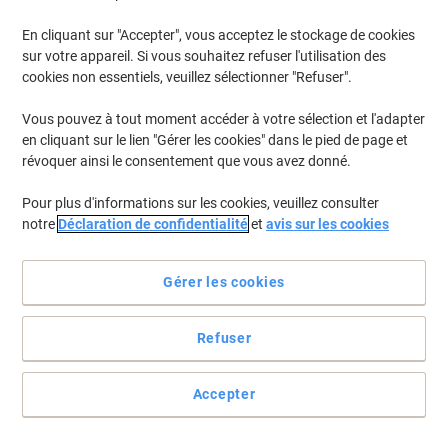
En cliquant sur "Accepter", vous acceptez le stockage de cookies
sur votre appareil. Si vous souhaitez refuser l'utilisation des
cookies non essentiels, veuillez sélectionner "Refuser".
Vous pouvez à tout moment accéder à votre sélection et l'adapter
en cliquant sur le lien "Gérer les cookies" dans le pied de page et
révoquer ainsi le consentement que vous avez donné.
Pour plus d'informations sur les cookies, veuillez consulter
notre
Déclaration de confidentialité
et
avis sur les cookies
Gérer les cookies
Refuser
Des étiquettes pour toutes les occasions et toutes les
imprimantes
Accepter
Pour vos classeurs, votre casier ou votre mug, les étiquettes
universelles Avery sont adaptées à tous les types d’imprimantes et
de copieurs. Essayez par vous-même, vous n'avez besoin que de