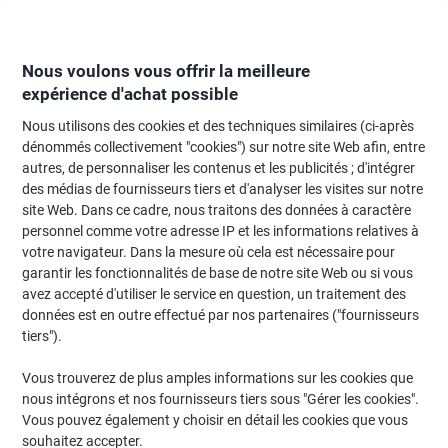
Passer
Passer
au
à
contenu
la
navigation
Nous voulons vous offrir la meilleure
expérience d'achat possible
Nous utilisons des cookies et des techniques similaires (ci-après
Page d'Accueil
Papier, enveloppes & emballage
Papier et étiquettes
Étiq
dénommés collectivement "cookies") sur notre site Web afin, entre
autres, de personnaliser les contenus et les publicités ; d'intégrer
Étiquettes universelles Ultragrip Avery 3659-200
des médias de fournisseurs tiers et d'analyser les visites sur notre
Adhésif A4 Blanc 97 x 42.3 mm 220 Feuilles de 12
site Web. Dans ce cadre, nous traitons des données à caractère
Étiquettes
personnel comme votre adresse IP et les informations relatives à
votre navigateur. Dans la mesure où cela est nécessaire pour
garantir les fonctionnalités de base de notre site Web ou si vous
Marque :
Avery
Viking N°.
8028372
avez accepté d'utiliser le service en question, un traitement des
données est en outre effectué par nos partenaires ("fournisseurs
tiers").
XL Pack
Responsable
Vous trouverez de plus amples informations sur les cookies que
nous intégrons et nos fournisseurs tiers sous "Gérer les cookies".
Vous pouvez également y choisir en détail les cookies que vous
souhaitez accepter.