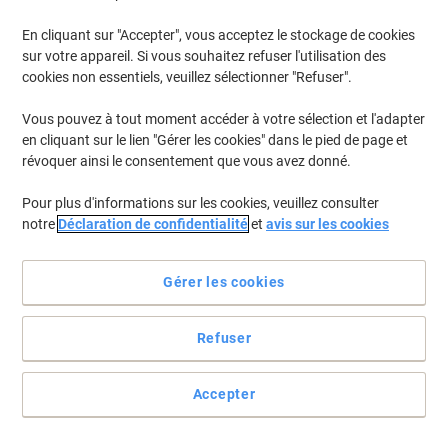
En cliquant sur "Accepter", vous acceptez le stockage de cookies
sur votre appareil. Si vous souhaitez refuser l'utilisation des
cookies non essentiels, veuillez sélectionner "Refuser".
Vous pouvez à tout moment accéder à votre sélection et l'adapter
en cliquant sur le lien "Gérer les cookies" dans le pied de page et
révoquer ainsi le consentement que vous avez donné.
Pour plus d'informations sur les cookies, veuillez consulter
notre
Déclaration de confidentialité
et
avis sur les cookies
Gérer les cookies
Refuser
Une étiquette pour tous les besoins possibles
Accepter
Donnez une touche professionnelle à votre étiquetage dans tout le
bureau avec ces étiquettes multifonctions Avery.
Voir toute la description