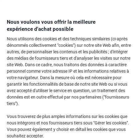
Passer
Passer
au
à
contenu
la
navigation
Nous voulons vous offrir la meilleure
expérience d'achat possible
Nous utilisons des cookies et des techniques similaires (ci-après
Page d'Accueil
Papier, enveloppes & emballage
Papier et étiquettes
Étiq
dénommés collectivement "cookies") sur notre site Web afin, entre
autres, de personnaliser les contenus et les publicités ; d'intégrer
Étiquettes universelles Avery J4721-25 Adhésif A4
des médias de fournisseurs tiers et d'analyser les visites sur notre
Transparent 63.5 x 29.6 mm 25 Feuilles de 27
site Web. Dans ce cadre, nous traitons des données à caractère
Étiquettes
personnel comme votre adresse IP et les informations relatives à
votre navigateur. Dans la mesure où cela est nécessaire pour
garantir les fonctionnalités de base de notre site Web ou si vous
Marque :
Avery
Viking N°.
3962511
avez accepté d'utiliser le service en question, un traitement des
données est en outre effectué par nos partenaires ("fournisseurs
tiers").
Responsable
Vous trouverez de plus amples informations sur les cookies que
nous intégrons et nos fournisseurs tiers sous "Gérer les cookies".
Vous pouvez également y choisir en détail les cookies que vous
souhaitez accepter.