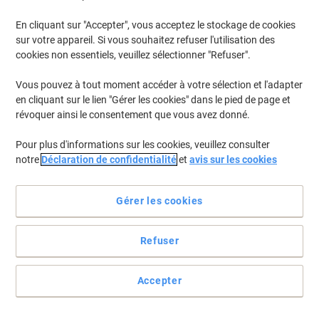
En cliquant sur "Accepter", vous acceptez le stockage de cookies
sur votre appareil. Si vous souhaitez refuser l'utilisation des
cookies non essentiels, veuillez sélectionner "Refuser".
Vous pouvez à tout moment accéder à votre sélection et l'adapter
en cliquant sur le lien "Gérer les cookies" dans le pied de page et
révoquer ainsi le consentement que vous avez donné.
Pour plus d'informations sur les cookies, veuillez consulter
notre
Déclaration de confidentialité
et
avis sur les cookies
Gérer les cookies
Refuser
Vos enveloppes gardent tout leur prestige et leur fonctionnalité
Accepter
Faites de l'étiquetage un jeu d'enfant avec les étiquettes
multifonction Avery QuickPEEL™ qui sont faciles et rapides à
appliquer.