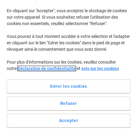
En cliquant sur "Accepter", vous acceptez le stockage de cookies
sur votre appareil. Si vous souhaitez refuser l'utilisation des
cookies non essentiels, veuillez sélectionner "Refuser".
Vous pouvez à tout moment accéder à votre sélection et l'adapter
en cliquant sur le lien "Gérer les cookies" dans le pied de page et
révoquer ainsi le consentement que vous avez donné.
Pour plus d'informations sur les cookies, veuillez consulter
notre
Déclaration de confidentialité
et
avis sur les cookies
Gérer les cookies
Le B.A. BA de l'organisation : les codes couleurs
En vert vos prospects, en jaune vos clients SMB, en bleu vos
Refuser
grands comptes, sans oublier le courrier urgent en rouge. De quoi
marquer tous vos classeurs, tiroirs et casiers pour un bureau
organisé.
Accepter
Voir toute la description