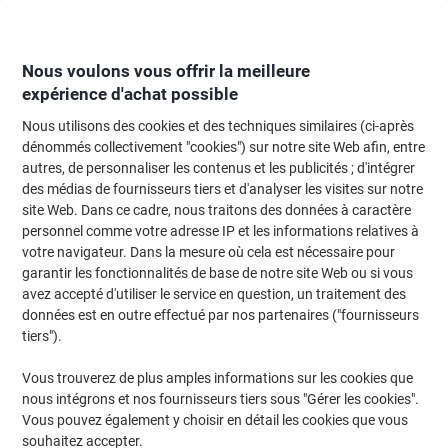
Passer
Passer
au
à
contenu
la
navigation
Nous voulons vous offrir la meilleure
expérience d'achat possible
Nous utilisons des cookies et des techniques similaires (ci-après
Page d'Accueil
Papier, enveloppes & emballage
Papier et étiquettes
Étiq
dénommés collectivement "cookies") sur notre site Web afin, entre
autres, de personnaliser les contenus et les publicités ; d'intégrer
Étiquettes universelles HERMA 5058 A4 Jaune
des médias de fournisseurs tiers et d'analyser les visites sur notre
Rectangulaires 105 x 42,3 mm 280 Étiquettes par
site Web. Dans ce cadre, nous traitons des données à caractère
paquet 5058
personnel comme votre adresse IP et les informations relatives à
votre navigateur. Dans la mesure où cela est nécessaire pour
garantir les fonctionnalités de base de notre site Web ou si vous
Marque :
HERMA
Viking N°.
4488993
avez accepté d'utiliser le service en question, un traitement des
données est en outre effectué par nos partenaires ("fournisseurs
tiers").
Responsable
Vous trouverez de plus amples informations sur les cookies que
nous intégrons et nos fournisseurs tiers sous "Gérer les cookies".
Vous pouvez également y choisir en détail les cookies que vous
souhaitez accepter.