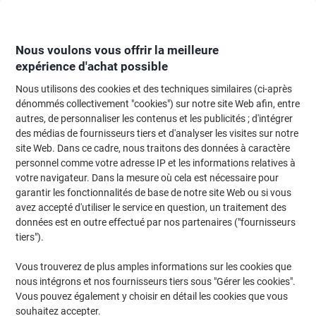
Passer
Passer
au
à
contenu
la
navigation
Nous voulons vous offrir la meilleure
expérience d'achat possible
Nous utilisons des cookies et des techniques similaires (ci-après
Page d'Accueil
Papier, enveloppes & emballage
Papier et étiquettes
Étiq
dénommés collectivement "cookies") sur notre site Web afin, entre
autres, de personnaliser les contenus et les publicités ; d'intégrer
Étiquettes universelles HERMA 4615 Adhésif A4 Blanc
des médias de fournisseurs tiers et d'analyser les visites sur notre
70 x 37 mm 200 Feuilles de 24 Étiquettes
site Web. Dans ce cadre, nous traitons des données à caractère
personnel comme votre adresse IP et les informations relatives à
votre navigateur. Dans la mesure où cela est nécessaire pour
Marque :
HERMA
Viking N°.
4971096
garantir les fonctionnalités de base de notre site Web ou si vous
avez accepté d'utiliser le service en question, un traitement des
données est en outre effectué par nos partenaires ("fournisseurs
Responsable
tiers").
Vous trouverez de plus amples informations sur les cookies que
nous intégrons et nos fournisseurs tiers sous "Gérer les cookies".
Vous pouvez également y choisir en détail les cookies que vous
souhaitez accepter.