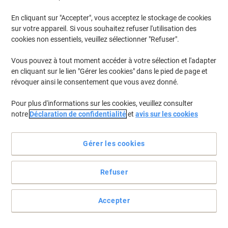
En cliquant sur "Accepter", vous acceptez le stockage de cookies
sur votre appareil. Si vous souhaitez refuser l'utilisation des
cookies non essentiels, veuillez sélectionner "Refuser".
Vous pouvez à tout moment accéder à votre sélection et l'adapter
en cliquant sur le lien "Gérer les cookies" dans le pied de page et
révoquer ainsi le consentement que vous avez donné.
Pour plus d'informations sur les cookies, veuillez consulter
notre
Déclaration de confidentialité
et
avis sur les cookies
Un étiquetage rapide avec Herma
Gérer les cookies
Les étiquettes multifonctions imprimables Herma Premium 4615
garantissent un passage en imprimante sans bourrage.
Refuser
Voir toute la description
Seulement
Accepter
€80,39
Paquet
€94,06 TVA incl.