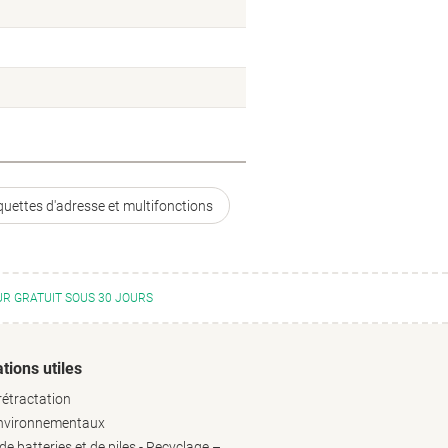
quettes d'adresse et multifonctions
R GRATUIT SOUS 30 JOURS
tions utiles
rétractation
environnementaux
e batteries et de piles - Recyclage –