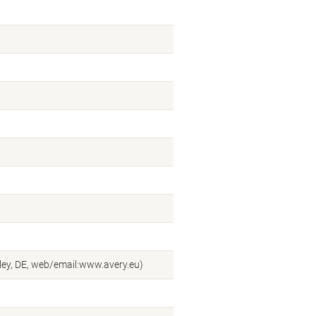
ey, DE, web/email:www.avery.eu)