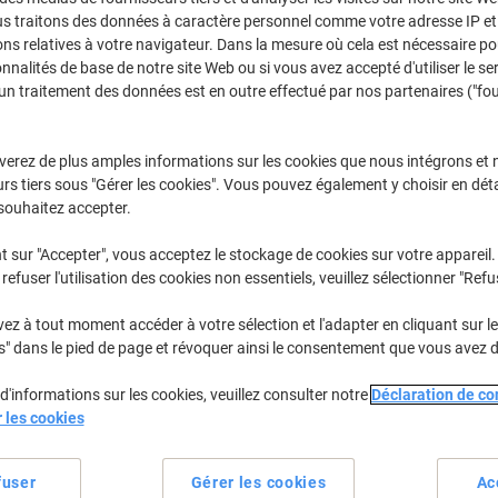
us traitons des données à caractère personnel comme votre adresse IP et 
Seulement
€17,59
Paquet
ns relatives à votre navigateur. Dans la mesure où cela est nécessaire po
onnalités de base de notre site Web ou si vous avez accepté d'utiliser le se
€20,58 TVA incl.
un traitement des données est en outre effectué par nos partenaires ("fo
En stock
Livraison 2-3 jours ouvra
verez de plus amples informations sur les cookies que nous intégrons et 
Quantité
rs tiers sous "Gérer les cookies". Vous pouvez également y choisir en déta
souhaitez accepter.
Ajouter à une liste
t sur "Accepter", vous acceptez le stockage de cookies sur votre appareil.
Informations de livraison
M
refuser l'utilisation des cookies non essentiels, veuillez sélectionner "Refu
Spécifications clés
z à tout moment accéder à votre sélection et l'adapter en cliquant sur le 
s" dans le pied de page et révoquer ainsi le consentement que vous avez 
Adhésif spécial robuste
Dimensions 95 x 47 mm
d'informations sur les cookies, veuillez consulter notre
Déclaration de con
Papier haute qualité
r les cookies
Impressions nettes garantie
Voir plus
fuser
Gérer les cookies
Ac