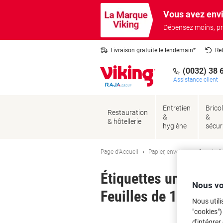
Passer
Passer
Vous avez envi
au
à
contenu
la
Dépensez moins, pr
navigation
Livraison gratuite le lendemain*
Re
(0032) 38 
Assistance client
Entretien
Brico
Restauration
&
&
& hôtellerie
hygiène
sécur
Page d'Accueil
Papier, enveloppes & emball
Étiquettes universe
Nous vo
Feuilles de 12 Étiqu
Nous utili
"cookies")
Ma
d'intégrer