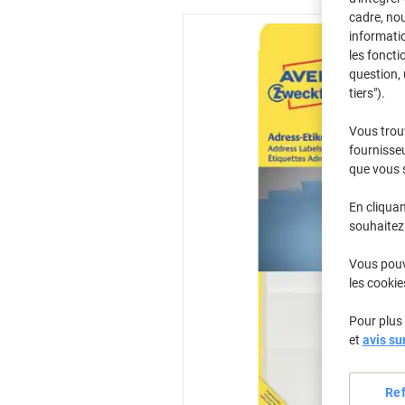
cadre, no
informatio
les foncti
question, 
tiers").
Vous trou
fournisseu
que vous 
En cliquan
souhaitez 
Vous pouve
les cookie
Pour plus 
et
avis su
Re