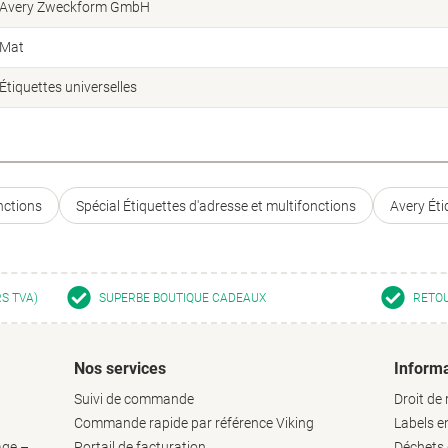
Avery Zweckform GmbH
Mat
Étiquettes universelles
nctions
Spécial Étiquettes d'adresse et multifonctions
Avery Éti
RS TVA)
SUPERBE BOUTIQUE CADEAUX
RETOU
Nos services
Informa
Suivi de commande
Droit de 
Commande rapide par référence Viking
Labels 
age –
Portail de facturation
Déchets d