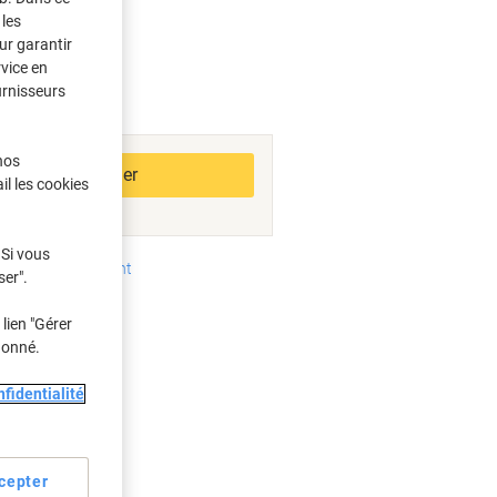
les
ur garantir
rvice en
urnisseurs
bles
nos
Ajouter au panier
il les cookies
 Si vous
oyens de paiement
ser".
lien "Gérer
donné.
fidentialité
s
cepter