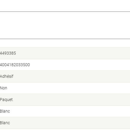
4493385
4004182033500
Adhésif
Non
Paquet
Blanc
Blanc