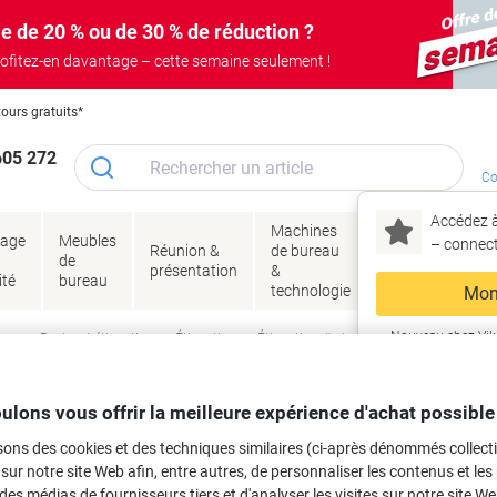
e de 20 % ou de 30 % de réduction ?
ofitez-en davantage – cette semaine seulement !
tours gratuits*
605 272
Co
Accédez à
Machines
Papie
lage
Meubles
Encres
– connec
Réunion &
de bureau
enve
de
&
présentation
&
&
ité
bureau
toner
technologie
emba
Mon
Nouveau chez Vik
age
Papier et étiquettes
Étiquettes
Étiquettes d'adresse et multifonctions
ma
lles Avery 3350 Adhésif Spécial Blan
ulons vous offrir la meilleure expérience d'achat possible
ettes
sons des cookies et des techniques similaires (ci-après dénommés collec
 sur notre site Web afin, entre autres, de personnaliser les contenus et les p
rque :
Avery
Viking N°.
4493385
 des médias de fournisseurs tiers et d'analyser les visites sur notre site W