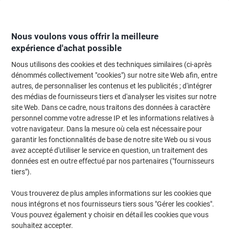
Passer
Passer
au
à
contenu
la
navigation
Nous voulons vous offrir la meilleure
expérience d'achat possible
Nous utilisons des cookies et des techniques similaires (ci-après
Page d'Accueil
Restauration & hôtellerie
Restauration et cuisine
Accesso
dénommés collectivement "cookies") sur notre site Web afin, entre
autres, de personnaliser les contenus et les publicités ; d'intégrer
Filtre à café Melitta ORIGINAL Brun naturel 80 Unités
des médias de fournisseurs tiers et d'analyser les visites sur notre
site Web. Dans ce cadre, nous traitons des données à caractère
personnel comme votre adresse IP et les informations relatives à
Marque :
Melitta
Viking N°.
6647571
votre navigateur. Dans la mesure où cela est nécessaire pour
garantir les fonctionnalités de base de notre site Web ou si vous
avez accepté d'utiliser le service en question, un traitement des
données est en outre effectué par nos partenaires ("fournisseurs
tiers").
Vous trouverez de plus amples informations sur les cookies que
nous intégrons et nos fournisseurs tiers sous "Gérer les cookies".
Vous pouvez également y choisir en détail les cookies que vous
souhaitez accepter.