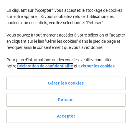
En cliquant sur "Accepter", vous acceptez le stockage de cookies
sur votre appareil. Si vous souhaitez refuser l'utilisation des
cookies non essentiels, veuillez sélectionner "Refuser".
Vous pouvez à tout moment accéder à votre sélection et l'adapter
en cliquant sur le lien "Gérer les cookies" dans le pied de page et
révoquer ainsi le consentement que vous avez donné.
Pour plus d'informations sur les cookies, veuillez consulter
notre
Déclaration de confidentialité
et
avis sur les cookies
Avec Melitta, profitez d’une qualité exceptionnelle et vivez une
expérience unique
Gérer les cookies
Avec les filtres Melitta, découvrez un café au goût riche et
équilibré.
Refuser
Voir toute la description
Achetez Plus,
Dépensez Moins
Accepter
€4,29
Paquet
À partir de 4 Paquets
€5,02 TVA incl.