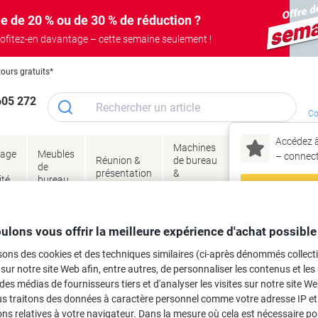
e de 20 % ou de 30 % de réduction ?
ofitez-en davantage – cette semaine seulement !
tours gratuits*
605 272
Co
Accédez à
Machines
Papie
lage
Meubles
Encres
– connec
Réunion &
de bureau
enve
de
&
présentation
&
&
ité
bureau
toner
technologie
emba
Mon
Nouveau chez Vik
Restauration et cuisine
Vaisselle
Gobelets, vaisselle et couverts jetables
ulons vous offrir la meilleure expérience d'achat possible
ma
 Bois Brun 100 unités
sons des cookies et des techniques similaires (ci-après dénommés collec
 sur notre site Web afin, entre autres, de personnaliser les contenus et les p
 des médias de fournisseurs tiers et d'analyser les visites sur notre site W
rque :
PAPSTAR
Viking N°.
1014781
us traitons des données à caractère personnel comme votre adresse IP et 
Achetez Plus,
Dépensez Moins
ns relatives à votre navigateur. Dans la mesure où cela est nécessaire po