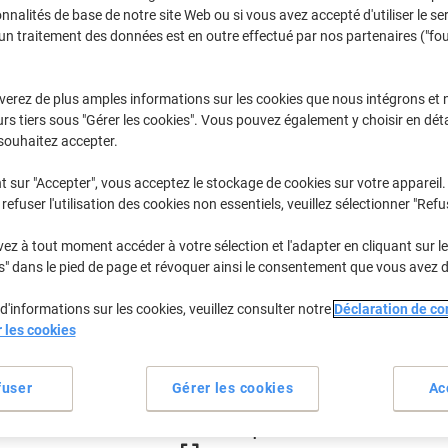
€7,29
Paquet
onnalités de base de notre site Web ou si vous avez accepté d'utiliser le se
À partir de 3 Paquets
un traitement des données est en outre effectué par nos partenaires ("fo
€8,53 TVA incl.
Quantité
TVA excl.
verez de plus amples informations sur les cookies que nous intégrons et 
rs tiers sous "Gérer les cookies". Vous pouvez également y choisir en déta
Paquet
1
€7,79
souhaitez accepter.
Paquet
2
€7,59
-2%
t sur "Accepter", vous acceptez le stockage de cookies sur votre appareil.
Paquets
3+
€7,29
-6%
refuser l'utilisation des cookies non essentiels, veuillez sélectionner "Refu
z à tout moment accéder à votre sélection et l'adapter en cliquant sur le 
En stock
Livraison 2-3 jours ouvra
s" dans le pied de page et révoquer ainsi le consentement que vous avez 
Quantité
d'informations sur les cookies, veuillez consulter notre
Déclaration de con
r les cookies
Ajouter à une liste
Informations de livraison
M
fuser
Gérer les cookies
Ac
Spécifications clés