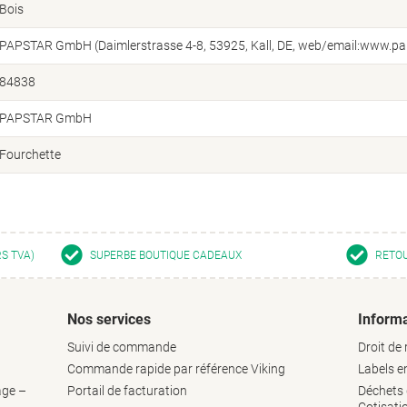
Bois
PAPSTAR GmbH (Daimlerstrasse 4-8, 53925, Kall, DE, web/email:www.pa
84838
PAPSTAR GmbH
Fourchette
RS TVA)
SUPERBE BOUTIQUE CADEAUX
RETOU
Nos services
Informa
Suivi de commande
Droit de 
Commande rapide par référence Viking
Labels 
age –
Portail de facturation
Déchets d