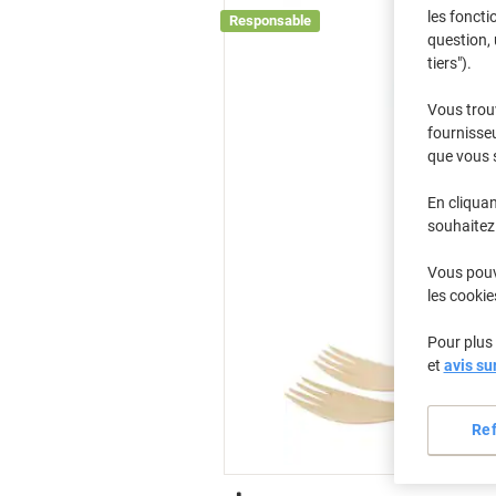
les foncti
Responsable
question, 
tiers").
Vous trou
fournisseu
que vous 
En cliquan
souhaitez 
Vous pouve
les cookie
Pour plus 
et
avis su
Re