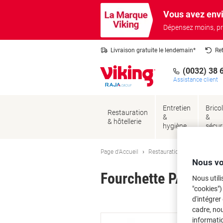
Passer
Passer
Vous avez envi
au
à
contenu
la
Dépensez moins, pr
navigation
Livraison gratuite le lendemain*
Re
(0032) 38 
Assistance client
Entretien
Brico
Restauration
&
&
& hôtellerie
hygiène
sécur
Page d'Accueil
Restauration & hôtellerie
Nous vo
Fourchette PAPSTAR
Nous utili
"cookies")
d'intégrer
Ma
cadre, no
informatio