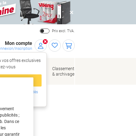
Close
Prix excl. TVA.
Mon compte
nnexion/Inscription
 vos offres exclusives
r,
tez‑vous
loppes
Fournitures
Classement
de bureau
& archivage
llage
 compte
ing ?
Inscrivez-vous dès
intenant
tivement
ublicités ;
eb. Dans ce
les
ur garantir