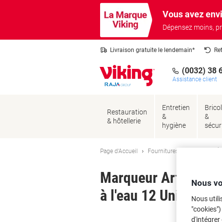
Passer
Passer
Vous avez envi
au
à
contenu
la
Dépensez moins, pr
navigation
Livraison gratuite le lendemain*
Re
(0032) 38 
Assistance client
Entretien
Brico
Restauration
&
&
& hôtellerie
hygiène
sécur
Page d'Accueil
Fournitures de bureau
Éc
Marqueur Artline 72
Nous vo
à l'eau 12 Unités
Nous utili
"cookies")
Ma
d'intégrer