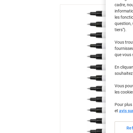
cadre, no
informatio
les foncti
question, 
tiers").
Vous trou
fournisseu
que vous 
En cliquan
souhaitez 
Vous pouve
les cookie
Pour plus 
et
avis su
Re