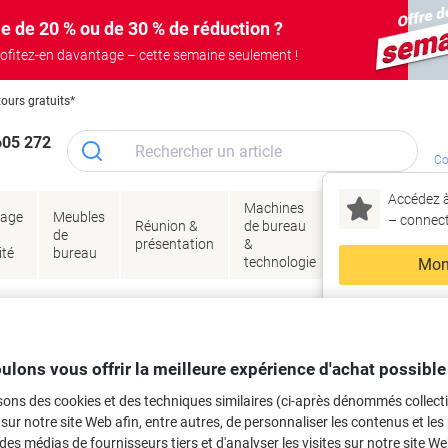
e de 20 % ou de 30 % de réduction ?
ofitez-en davantage – cette semaine seulement !
tours gratuits*
605 272
Co
Accédez à
Machines
Papie
lage
Meubles
Encres
– connec
Réunion &
de bureau
enve
de
&
présentation
&
&
ité
bureau
toner
technologie
emba
Mon
Nouveau chez Vik
riture et dessin
Marqueurs
Marqueurs permanents
ma
5N Extra fin Ogive - 0,4 mm Noir Rec
ulons vous offrir la meilleure expérience d'achat possible
sons des cookies et des techniques similaires (ci-après dénommés collec
 sur notre site Web afin, entre autres, de personnaliser les contenus et les p
rque :
Artline
Viking N°.
1311710
 des médias de fournisseurs tiers et d'analyser les visites sur notre site W