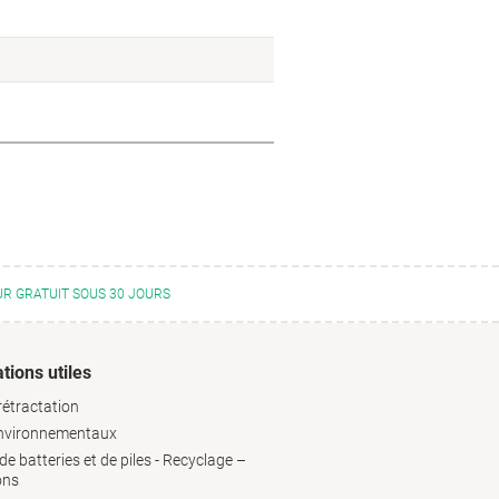
R GRATUIT SOUS 30 JOURS
tions utiles
rétractation
environnementaux
e batteries et de piles - Recyclage –
ons