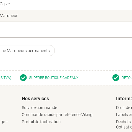
Ogive
Marqueur
tline Marqueurs permanents
RS TVA)
SUPERBE BOUTIQUE CADEAUX
RETOU
Nos services
Informa
Suivi de commande
Droit de 
Commande rapide par référence Viking
Labels 
age –
Portail de facturation
Déchets d
Cotisati