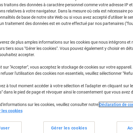
us traitons des données à caractère personnel comme votre adresse IP et 
Achetez Plus,
Dépensez Moins
€25,79
ns relatives à votre navigateur. Dans la mesure où cela est nécessaire po
Paquet
À partir de 3 Paquet
onnalités de base de notre site Web ou si vous avez accepté d'utiliser le se
€30,17 TVA incl.
un traitement des données est en outre effectué par nos partenaires ("fo
Quantité
TVA excl.
verez de plus amples informations sur les cookies que nous intégrons et 
Paquet
1
€26,79
rs tiers sous "Gérer les cookies". Vous pouvez également y choisir en déta
souhaitez accepter.
Paquet
2
€26,29
-1%
t sur "Accepter", vous acceptez le stockage de cookies sur votre appareil.
Paquets
3+
€25,79
-3%
refuser l'utilisation des cookies non essentiels, veuillez sélectionner "Refu
En stock
Livraison 2-3 jours ouvra
z à tout moment accéder à votre sélection et l'adapter en cliquant sur le 
s" dans le pied de page et révoquer ainsi le consentement que vous avez 
Quantité
d'informations sur les cookies, veuillez consulter notre
Déclaration de con
Ajouter à une liste
r les cookies
Informations de livraison
M
fuser
Gérer les cookies
Ac