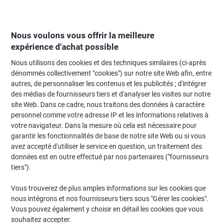
Passer
Passer
au
à
contenu
la
navigation
Nous voulons vous offrir la meilleure
expérience d'achat possible
Nous utilisons des cookies et des techniques similaires (ci-après
Page d'Accueil
Fournitures de bureau
Écriture et dessin
Marqueurs
dénommés collectivement "cookies") sur notre site Web afin, entre
autres, de personnaliser les contenus et les publicités ; d'intégrer
Marqueur peinture edding 751 Permanent Bleu Fin
des médias de fournisseurs tiers et d'analyser les visites sur notre
Ogive 1 - 2 mm Résistant à l'eau
site Web. Dans ce cadre, nous traitons des données à caractère
personnel comme votre adresse IP et les informations relatives à
votre navigateur. Dans la mesure où cela est nécessaire pour
Marque :
edding
Viking N°.
3372984
garantir les fonctionnalités de base de notre site Web ou si vous
avez accepté d'utiliser le service en question, un traitement des
données est en outre effectué par nos partenaires ("fournisseurs
tiers").
Vous trouverez de plus amples informations sur les cookies que
nous intégrons et nos fournisseurs tiers sous "Gérer les cookies".
Vous pouvez également y choisir en détail les cookies que vous
souhaitez accepter.