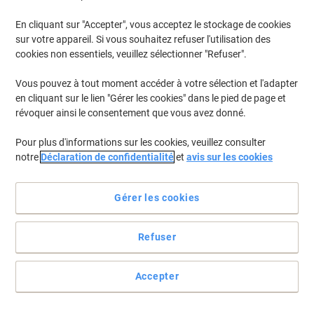
En cliquant sur "Accepter", vous acceptez le stockage de cookies
sur votre appareil. Si vous souhaitez refuser l'utilisation des
cookies non essentiels, veuillez sélectionner "Refuser".
Vous pouvez à tout moment accéder à votre sélection et l'adapter
en cliquant sur le lien "Gérer les cookies" dans le pied de page et
révoquer ainsi le consentement que vous avez donné.
Pour plus d'informations sur les cookies, veuillez consulter
notre
Déclaration de confidentialité
et
avis sur les cookies
Gérer les cookies
Refuser
Marqueur peinture pratique, permanent et résistant
L'encre très résistante de ces marqueurs vous permet de décorer,
Accepter
écrire ou dessiner sur diverses surfaces lisses (papier, carton, cuir,
métal, etc.). Les avantages de ce marqueur peuvent se résumer en
un mot : polyvalence !