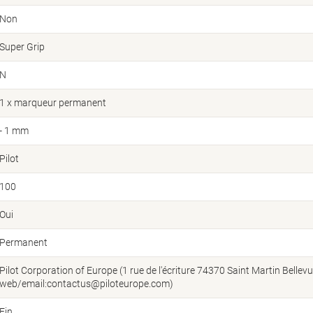
Non
Super Grip
N
1 x marqueur permanent
- 1 mm
Pilot
100
Oui
Permanent
Pilot Corporation of Europe (1 rue de l'écriture 74370 Saint Martin Bellev
web/email:contactus@piloteurope.com)
Fin