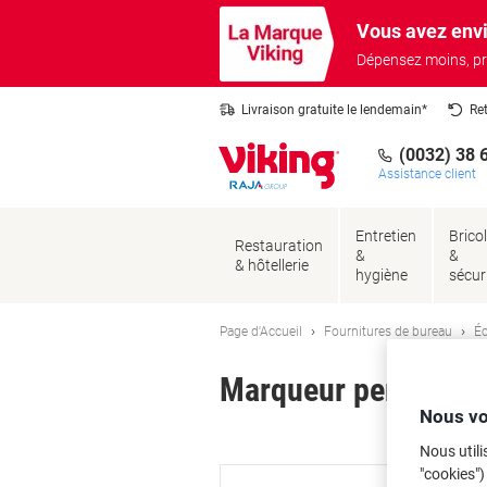
Passer
Passer
Vous avez envi
au
à
contenu
la
Dépensez moins, pr
navigation
Livraison gratuite le lendemain*
Re
(0032) 38 
Assistance client
Entretien
Brico
Restauration
&
&
& hôtellerie
hygiène
sécur
Page d'Accueil
Fournitures de bureau
Éc
Marqueur permanent 
Nous vo
Ma
Nous utili
"cookies")