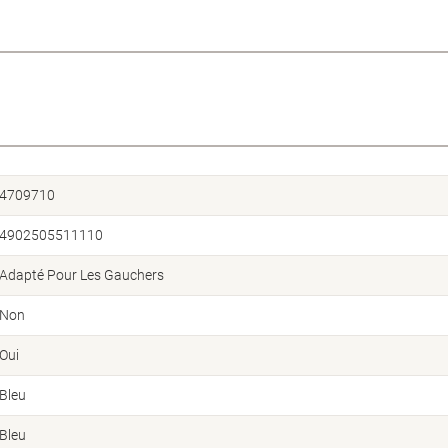
4709710
4902505511110
Adapté Pour Les Gauchers
Non
Oui
Bleu
Bleu