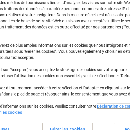
€1,29
Unité
 des médias de fournisseurs tiers et d'analyser les visites sur notre site W
À partir de 12 Unités
us traitons des données à caractère personnel comme votre adresse IP et 
€1,51 TVA incl.
ns relatives à votre navigateur. Dans la mesure où cela est nécessaire po
onnalités de base de notre site Web ou si vous avez accepté d'utiliser le se
Quantité
TVA excl.
un traitement des données est en outre effectué par nos partenaires ("fo
Unités
1-5
€1,49
verez de plus amples informations sur les cookies que nous intégrons et 
Unités
6-11
€1,39
-6%
rs tiers sous "Gérer les cookies". Vous pouvez également y choisir en déta
souhaitez accepter.
Unités
12+
€1,29
-13%
t sur "Accepter", vous acceptez le stockage de cookies sur votre appareil.
En stock
Livraison 2-3 jours ouvra
refuser l'utilisation des cookies non essentiels, veuillez sélectionner "Refu
Quantité
z à tout moment accéder à votre sélection et l'adapter en cliquant sur le 
s" dans le pied de page et révoquer ainsi le consentement que vous avez 
Ajouter à une liste
d'informations sur les cookies, veuillez consulter notre
Déclaration de con
Informations de livraison
M
r les cookies
Spécifications clés
fuser
Gérer les cookies
Ac