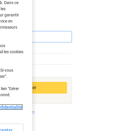
eb. Dans ce
les
ur garantir
rvice en
Économies
urnisseurs
nos
il les cookies
 Si vous
bles
ser".
Ajouter au panier
lien "Gérer
donné.
fidentialité
oyens de paiement
cepter