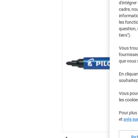
d'intégrer
cadre, no
informatio
les foncti
question, 
tiers").
Vous trou
fournisseu
que vous 
En cliquan
souhaitez 
Vous pouve
les cookie
Pour plus 
et
avis su
Re