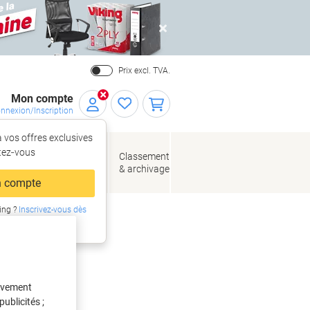
Close
Prix excl. TVA.
Mon compte
nnexion/Inscription
 vos offres exclusives
r,
tez‑vous
loppes
Fournitures
Classement
de bureau
& archivage
llage
 compte
ing ?
Inscrivez-vous dès
intenant
mm Bleu
tivement
ublicités ;