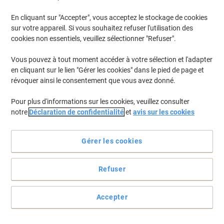
En cliquant sur "Accepter", vous acceptez le stockage de cookies
sur votre appareil. Si vous souhaitez refuser l'utilisation des
cookies non essentiels, veuillez sélectionner "Refuser".
Vous pouvez à tout moment accéder à votre sélection et l'adapter
en cliquant sur le lien "Gérer les cookies" dans le pied de page et
révoquer ainsi le consentement que vous avez donné.
Pour plus d'informations sur les cookies, veuillez consulter
notre
Déclaration de confidentialité
et
avis sur les cookies
Gérer les cookies
Refuser
L'efficacité se compte en temps gagné, papier économisé,
étiquettes réutilisées
Accepter
Faites de l'étiquetage un jeu d'enfant avec les étiquettes
repositionnables Avery qui sont faciles et rapides à appliquer. Elles
se décollent sans laisser de traces.