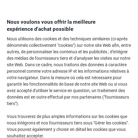
Passer
Passer
au
à
contenu
la
navigation
Nous voulons vous offrir la meilleure
expérience d'achat possible
Nous utilisons des cookies et des techniques similaires (ci-après
Page d'Accueil
Papier, enveloppes & emballage
Papier et étiquettes
Étiq
dénommés collectivement "cookies") sur notre site Web afin, entre
autres, de personnaliser les contenus et les publicités ; d'intégrer
Étiquettes universelles Avery Stick & Lift Adhésif A4
des médias de fournisseurs tiers et d'analyser les visites sur notre
Blanc 99.1 x 42.3 mm 30 Feuilles de 12 Étiquettes
site Web. Dans ce cadre, nous traitons des données à caractère
personnel comme votre adresse IP et les informations relatives à
votre navigateur. Dans la mesure où cela est nécessaire pour
Marque :
Avery
Viking N°.
L4743
garantir les fonctionnalités de base de notre site Web ou si vous
avez accepté d'utiliser le service en question, un traitement des
données est en outre effectué par nos partenaires ("fournisseurs
Responsable
tiers").
Vous trouverez de plus amples informations sur les cookies que
nous intégrons et nos fournisseurs tiers sous "Gérer les cookies".
Vous pouvez également y choisir en détail les cookies que vous
souhaitez accepter.