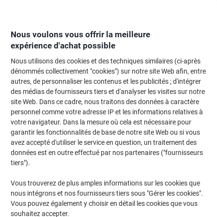
Passer
Passer
au
à
contenu
la
navigation
Nous voulons vous offrir la meilleure
expérience d'achat possible
Nous utilisons des cookies et des techniques similaires (ci-après
Page d'Accueil
Papier, enveloppes & emballage
Papier et étiquettes
Étiq
dénommés collectivement "cookies") sur notre site Web afin, entre
autres, de personnaliser les contenus et les publicités ; d'intégrer
Étiquettes Avery Mini L7656 adhésif A4 Blanc 46 x 11.1
des médias de fournisseurs tiers et d'analyser les visites sur notre
mm 25 Feuilles de 84 Étiquettes
site Web. Dans ce cadre, nous traitons des données à caractère
personnel comme votre adresse IP et les informations relatives à
votre navigateur. Dans la mesure où cela est nécessaire pour
Marque :
Avery
Viking N°.
L7656
garantir les fonctionnalités de base de notre site Web ou si vous
avez accepté d'utiliser le service en question, un traitement des
données est en outre effectué par nos partenaires ("fournisseurs
Responsable
tiers").
Vous trouverez de plus amples informations sur les cookies que
nous intégrons et nos fournisseurs tiers sous "Gérer les cookies".
Vous pouvez également y choisir en détail les cookies que vous
souhaitez accepter.