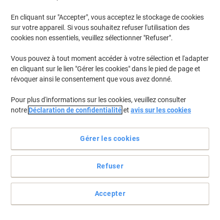
En cliquant sur "Accepter", vous acceptez le stockage de cookies
sur votre appareil. Si vous souhaitez refuser l'utilisation des
cookies non essentiels, veuillez sélectionner "Refuser".
Vous pouvez à tout moment accéder à votre sélection et l'adapter
en cliquant sur le lien "Gérer les cookies" dans le pied de page et
révoquer ainsi le consentement que vous avez donné.
Pour plus d'informations sur les cookies, veuillez consulter
notre
Déclaration de confidentialité
et
avis sur les cookies
Gérer les cookies
Refuser
Des étiquettes multi-usages sur votre imprimante de bureau
Votre adresse au dos de vos courriers, vos prix, votre nom sur
Accepter
votre mug... Autant d'utilisations possibles pour ces mini-
étiquettes autocollantes, avec pour seul équipement votre
imprimante laser de bureau.