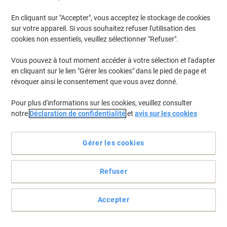
En cliquant sur "Accepter", vous acceptez le stockage de cookies
sur votre appareil. Si vous souhaitez refuser l'utilisation des
cookies non essentiels, veuillez sélectionner "Refuser".
Vous pouvez à tout moment accéder à votre sélection et l'adapter
en cliquant sur le lien "Gérer les cookies" dans le pied de page et
révoquer ainsi le consentement que vous avez donné.
Pour plus d'informations sur les cookies, veuillez consulter
notre
Déclaration de confidentialité
et
avis sur les cookies
Gérer les cookies
Refuser
Pour aller rapidement à l'essentiel
Ces marque-pages sont géniaux pour organiser vos dossiers par
Accepter
code couleur. Repérables, inscriptibles et faciles à utiliser.
Repositionnables et se retirent proprement sans laisser de traces.
Voir toute la description