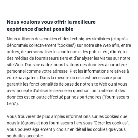
Passer
Passer
au
à
contenu
la
navigation
Nous voulons vous offrir la meilleure
expérience d'achat possible
Nous utilisons des cookies et des techniques similaires (ci-après
Page d'Accueil
Fournitures de bureau
Fournitures de bureau
Post-it et
dénommés collectivement "cookies") sur notre site Web afin, entre
autres, de personnaliser les contenus et les publicités ; d'intégrer
Index Post-it Assortiment 11,9 x 43,2 mm 35 bandes
des médias de fournisseurs tiers et d'analyser les visites sur notre
Paquet économique 8 + 2 gratuits
site Web. Dans ce cadre, nous traitons des données à caractère
personnel comme votre adresse IP et les informations relatives à
votre navigateur. Dans la mesure où cela est nécessaire pour
Marque :
Post-it
Viking N°.
4499487
garantir les fonctionnalités de base de notre site Web ou si vous
avez accepté d'utiliser le service en question, un traitement des
données est en outre effectué par nos partenaires ("fournisseurs
Pack avantage
tiers").
Vous trouverez de plus amples informations sur les cookies que
nous intégrons et nos fournisseurs tiers sous "Gérer les cookies".
Vous pouvez également y choisir en détail les cookies que vous
souhaitez accepter.