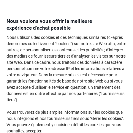
Passer
Passer
au
à
contenu
la
navigation
Nous voulons vous offrir la meilleure
expérience d'achat possible
Nous utilisons des cookies et des techniques similaires (ci-après
Page d'Accueil
Fournitures de bureau
Fournitures de bureau
Post-it et
dénommés collectivement "cookies") sur notre site Web afin, entre
autres, de personnaliser les contenus et les publicités ; d'intégrer
Notes Super Sticky Post-it 76 x 76 mm Jaune canari 90
des médias de fournisseurs tiers et d'analyser les visites sur notre
Feuilles Pack économique 12 blocs + 12 GRATUITS
site Web. Dans ce cadre, nous traitons des données à caractère
personnel comme votre adresse IP et les informations relatives à
votre navigateur. Dans la mesure où cela est nécessaire pour
Marque :
Post-it
Viking N°.
7119711
garantir les fonctionnalités de base de notre site Web ou si vous
avez accepté d'utiliser le service en question, un traitement des
données est en outre effectué par nos partenaires ("fournisseurs
Pack avantage
tiers").
Vous trouverez de plus amples informations sur les cookies que
nous intégrons et nos fournisseurs tiers sous "Gérer les cookies".
Vous pouvez également y choisir en détail les cookies que vous
souhaitez accepter.