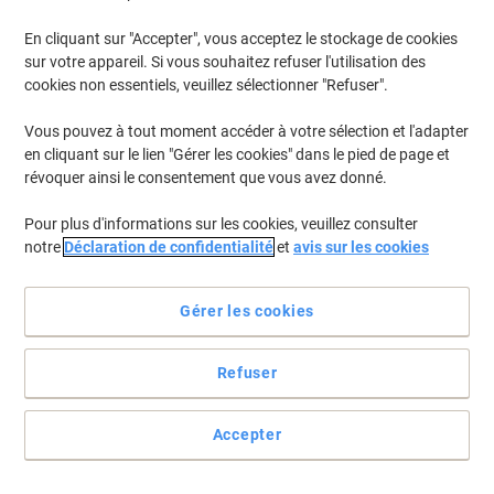
En cliquant sur "Accepter", vous acceptez le stockage de cookies
sur votre appareil. Si vous souhaitez refuser l'utilisation des
cookies non essentiels, veuillez sélectionner "Refuser".
Vous pouvez à tout moment accéder à votre sélection et l'adapter
en cliquant sur le lien "Gérer les cookies" dans le pied de page et
révoquer ainsi le consentement que vous avez donné.
Pour plus d'informations sur les cookies, veuillez consulter
notre
Déclaration de confidentialité
et
avis sur les cookies
Gérer les cookies
Refuser
Les notes Post-it Super Sticky collent mieux et plus longtemps
que les notes adhésives standards
Accepter
Des notes lignées idéales pour noter ou faire une liste lors de
réunions. Parfaites pour coller sur les écrans des ordinateurs, sur
les portes ou les murs.