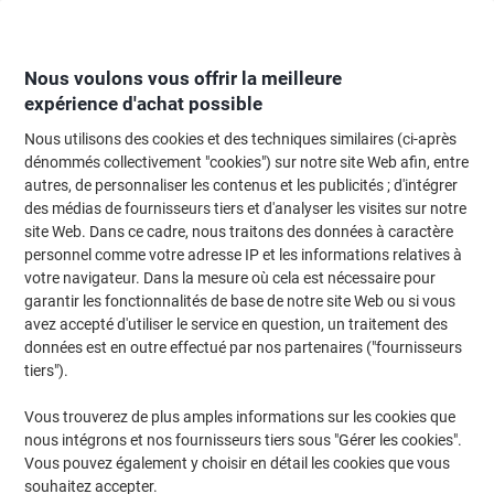
Passer
Passer
au
à
contenu
la
navigation
Nous voulons vous offrir la meilleure
expérience d'achat possible
Nous utilisons des cookies et des techniques similaires (ci-après
Page d'Accueil
Fournitures de bureau
Fournitures de bureau
Post-it et
dénommés collectivement "cookies") sur notre site Web afin, entre
autres, de personnaliser les contenus et les publicités ; d'intégrer
Notes Super Sticky Post-it Bangkok 101 x 152 mm
des médias de fournisseurs tiers et d'analyser les visites sur notre
Assortiment Rectangulaire Ligné 3 Blocs de 90 Feuilles
site Web. Dans ce cadre, nous traitons des données à caractère
personnel comme votre adresse IP et les informations relatives à
votre navigateur. Dans la mesure où cela est nécessaire pour
Marque :
Post-it
Viking N°.
8022457
garantir les fonctionnalités de base de notre site Web ou si vous
avez accepté d'utiliser le service en question, un traitement des
données est en outre effectué par nos partenaires ("fournisseurs
tiers").
Vous trouverez de plus amples informations sur les cookies que
nous intégrons et nos fournisseurs tiers sous "Gérer les cookies".
Vous pouvez également y choisir en détail les cookies que vous
souhaitez accepter.