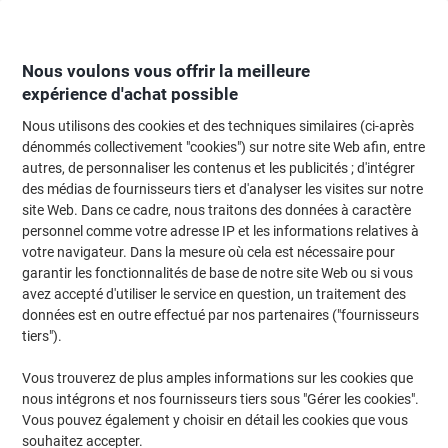
Passer
Passer
au
à
contenu
la
navigation
Nous voulons vous offrir la meilleure
expérience d'achat possible
Nous utilisons des cookies et des techniques similaires (ci-après
Page d'Accueil
Restauration & hôtellerie
Restauration et cuisine
Restaur
dénommés collectivement "cookies") sur notre site Web afin, entre
autres, de personnaliser les contenus et les publicités ; d'intégrer
Ouvre-boîte WMF Acier inoxydable, plastique Noir,
des médias de fournisseurs tiers et d'analyser les visites sur notre
argenté
site Web. Dans ce cadre, nous traitons des données à caractère
personnel comme votre adresse IP et les informations relatives à
votre navigateur. Dans la mesure où cela est nécessaire pour
Marque :
WMF
Viking N°.
6911091
garantir les fonctionnalités de base de notre site Web ou si vous
avez accepté d'utiliser le service en question, un traitement des
données est en outre effectué par nos partenaires ("fournisseurs
tiers").
Vous trouverez de plus amples informations sur les cookies que
nous intégrons et nos fournisseurs tiers sous "Gérer les cookies".
Vous pouvez également y choisir en détail les cookies que vous
souhaitez accepter.