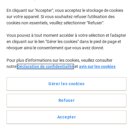
En cliquant sur "Accepter", vous acceptez le stockage de cookies
sur votre appareil. Si vous souhaitez refuser l'utilisation des
cookies non essentiels, veuillez sélectionner "Refuser".
Vous pouvez à tout moment accéder à votre sélection et l'adapter
en cliquant sur le lien "Gérer les cookies" dans le pied de page et
révoquer ainsi le consentement que vous avez donné.
Pour plus d'informations sur les cookies, veuillez consulter
notre
Déclaration de confidentialité
et
avis sur les cookies
Ouvrez les bouteilles et les boîtes de conserve facilement !
Gérer les cookies
Une aide précieuse en cuisine, jour après jour.
Voir toute la description
Refuser
Achetez Plus,
Dépensez Moins
€20,99
Unité
Accepter
À partir de 3 Unités
€24,56 TVA incl.