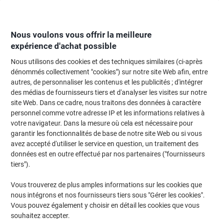
Passer
Passer
au
à
contenu
la
navigation
Nous voulons vous offrir la meilleure
expérience d'achat possible
Nous utilisons des cookies et des techniques similaires (ci-après
Page d'Accueil
Papier, enveloppes & emballage
Papier et étiquettes
Papi
dénommés collectivement "cookies") sur notre site Web afin, entre
autres, de personnaliser les contenus et les publicités ; d'intégrer
Papier imprimante Clairalfa A4 Clairefontaine Blanc 170
des médias de fournisseurs tiers et d'analyser les visites sur notre
CIE 160 g/m² Lisse 250 Feuilles
site Web. Dans ce cadre, nous traitons des données à caractère
personnel comme votre adresse IP et les informations relatives à
votre navigateur. Dans la mesure où cela est nécessaire pour
Marque :
Clairefontaine
Viking N°.
CLAIR160
garantir les fonctionnalités de base de notre site Web ou si vous
avez accepté d'utiliser le service en question, un traitement des
données est en outre effectué par nos partenaires ("fournisseurs
Responsable
tiers").
Vous trouverez de plus amples informations sur les cookies que
nous intégrons et nos fournisseurs tiers sous "Gérer les cookies".
Vous pouvez également y choisir en détail les cookies que vous
souhaitez accepter.