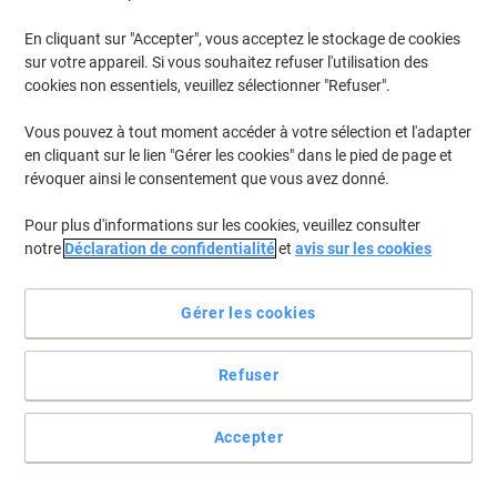
En cliquant sur "Accepter", vous acceptez le stockage de cookies
sur votre appareil. Si vous souhaitez refuser l'utilisation des
cookies non essentiels, veuillez sélectionner "Refuser".
Vous pouvez à tout moment accéder à votre sélection et l'adapter
en cliquant sur le lien "Gérer les cookies" dans le pied de page et
révoquer ainsi le consentement que vous avez donné.
Pour plus d'informations sur les cookies, veuillez consulter
notre
Déclaration de confidentialité
et
avis sur les cookies
Le papier imprimante Clairalfa de Clairefontaine assure des
Gérer les cookies
impressions nettes et éclatantes
Le papier imprimante Clairalfa Clairefontaine 2800 allie surface
Refuser
lisse et blancheur 170 CIE pour une impression A4 de qualité,
adapté aux jets d'encre et aux lasers.
Voir toute la description
Accepter
Allégations environnementale