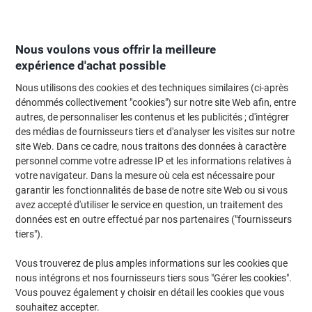
Passer
Passer
au
à
contenu
la
navigation
Nous voulons vous offrir la meilleure
expérience d'achat possible
Nous utilisons des cookies et des techniques similaires (ci-après
Page d'Accueil
Papier, enveloppes & emballage
Papier et étiquettes
Papi
dénommés collectivement "cookies") sur notre site Web afin, entre
autres, de personnaliser les contenus et les publicités ; d'intégrer
Papier couleur A4 Clairefontaine Rouge 80 g/m² Mat
des médias de fournisseurs tiers et d'analyser les visites sur notre
500 Feuilles
site Web. Dans ce cadre, nous traitons des données à caractère
personnel comme votre adresse IP et les informations relatives à
votre navigateur. Dans la mesure où cela est nécessaire pour
Marque :
Clairefontaine
Viking N°.
1735308
garantir les fonctionnalités de base de notre site Web ou si vous
avez accepté d'utiliser le service en question, un traitement des
données est en outre effectué par nos partenaires ("fournisseurs
Responsable
tiers").
Vous trouverez de plus amples informations sur les cookies que
nous intégrons et nos fournisseurs tiers sous "Gérer les cookies".
Vous pouvez également y choisir en détail les cookies que vous
souhaitez accepter.