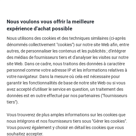
Passer
Passer
au
à
contenu
la
navigation
Nous voulons vous offrir la meilleure
expérience d'achat possible
Nous utilisons des cookies et des techniques similaires (ci-après
Page d'Accueil
Papier, enveloppes & emballage
Papier et étiquettes
Papi
dénommés collectivement "cookies") sur notre site Web afin, entre
autres, de personnaliser les contenus et les publicités ; d'intégrer
Papier couleur A4 Viking Saumon 80 g/m² Lisse 500
des médias de fournisseurs tiers et d'analyser les visites sur notre
Feuilles
site Web. Dans ce cadre, nous traitons des données à caractère
personnel comme votre adresse IP et les informations relatives à
votre navigateur. Dans la mesure où cela est nécessaire pour
Marque :
Viking
Viking N°.
3218405
garantir les fonctionnalités de base de notre site Web ou si vous
avez accepté d'utiliser le service en question, un traitement des
données est en outre effectué par nos partenaires ("fournisseurs
Marque
tiers").
propre
Responsable
Vous trouverez de plus amples informations sur les cookies que
nous intégrons et nos fournisseurs tiers sous "Gérer les cookies".
Vous pouvez également y choisir en détail les cookies que vous
souhaitez accepter.