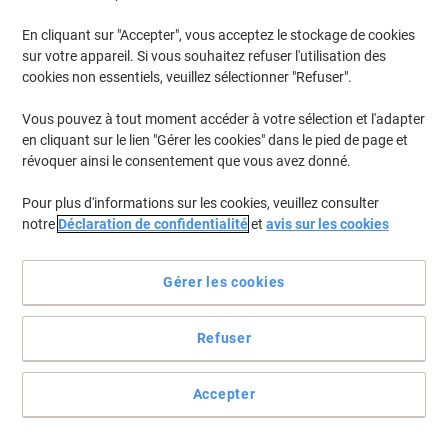
En cliquant sur "Accepter", vous acceptez le stockage de cookies
sur votre appareil. Si vous souhaitez refuser l'utilisation des
cookies non essentiels, veuillez sélectionner "Refuser".
Vous pouvez à tout moment accéder à votre sélection et l'adapter
en cliquant sur le lien "Gérer les cookies" dans le pied de page et
révoquer ainsi le consentement que vous avez donné.
Pour plus d'informations sur les cookies, veuillez consulter
notre
Déclaration de confidentialité
et
avis sur les cookies
Gérer les cookies
Refuser
Qui a dit que le papier doit être blanc&nbsp;?
Parfois un petit changement de couleur peut faire la petite
Accepter
différence qui change tout. Essayez alors ce papier couleur de
Viking !
Voir toute la description