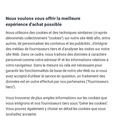
Passer
Passer
au
à
contenu
la
navigation
Nous voulons vous offrir la meilleure
expérience d'achat possible
Nous utilisons des cookies et des techniques similaires (ci-après
Page d'Accueil
Papier, enveloppes & emballage
Papier et étiquettes
Papi
dénommés collectivement "cookies") sur notre site Web afin, entre
autres, de personnaliser les contenus et les publicités ; d'intégrer
Papier imprimante Everyday A3 Data Copy Blanc 170 CIE
des médias de fournisseurs tiers et d'analyser les visites sur notre
80 g/m² Mat 500 Feuilles
site Web. Dans ce cadre, nous traitons des données à caractère
personnel comme votre adresse IP et les informations relatives à
votre navigateur. Dans la mesure où cela est nécessaire pour
Marque :
Data Copy
Viking N°.
MODO3
garantir les fonctionnalités de base de notre site Web ou si vous
avez accepté d'utiliser le service en question, un traitement des
données est en outre effectué par nos partenaires ("fournisseurs
Size: A3
tiers").
Responsable
Vous trouverez de plus amples informations sur les cookies que
nous intégrons et nos fournisseurs tiers sous "Gérer les cookies".
Vous pouvez également y choisir en détail les cookies que vous
souhaitez accepter.