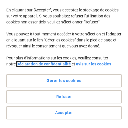
En cliquant sur "Accepter", vous acceptez le stockage de cookies
sur votre appareil. Si vous souhaitez refuser l'utilisation des
cookies non essentiels, veuillez sélectionner "Refuser".
Vous pouvez à tout moment accéder à votre sélection et l'adapter
en cliquant sur le lien "Gérer les cookies" dans le pied de page et
révoquer ainsi le consentement que vous avez donné.
Pour plus d'informations sur les cookies, veuillez consulter
notre
Déclaration de confidentialité
et
avis sur les cookies
Gérer les cookies
Refuser
Un talent universel pour vos impressions en volume
quotidiennes
Accepter
Le papier Papier multifonction Data Copy Everday d'un blanc
extrême (CIE 170) et mat pour imprimer au quotidien en recto
verso, en noir ou en couleur, pour des résultats éclatants et sans