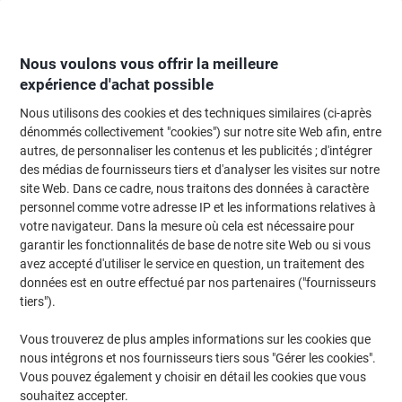
Passer
Passer
au
à
contenu
la
navigation
Nous voulons vous offrir la meilleure
expérience d'achat possible
Nous utilisons des cookies et des techniques similaires (ci-après
Page d'Accueil
Papier, enveloppes & emballage
Papier et étiquettes
Papi
dénommés collectivement "cookies") sur notre site Web afin, entre
autres, de personnaliser les contenus et les publicités ; d'intégrer
Papier imprimante Everyday A4 Data Copy Blanc 170 CIE
des médias de fournisseurs tiers et d'analyser les visites sur notre
80 g/m² Lisse 2500 Feuilles
site Web. Dans ce cadre, nous traitons des données à caractère
personnel comme votre adresse IP et les informations relatives à
votre navigateur. Dans la mesure où cela est nécessaire pour
Marque :
Data Copy
Viking N°.
NSBOX
garantir les fonctionnalités de base de notre site Web ou si vous
avez accepté d'utiliser le service en question, un traitement des
données est en outre effectué par nos partenaires ("fournisseurs
Responsable
tiers").
Vous trouverez de plus amples informations sur les cookies que
nous intégrons et nos fournisseurs tiers sous "Gérer les cookies".
Vous pouvez également y choisir en détail les cookies que vous
souhaitez accepter.