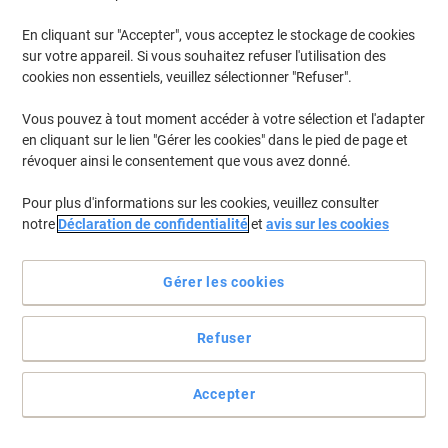
En cliquant sur "Accepter", vous acceptez le stockage de cookies
sur votre appareil. Si vous souhaitez refuser l'utilisation des
cookies non essentiels, veuillez sélectionner "Refuser".
Vous pouvez à tout moment accéder à votre sélection et l'adapter
en cliquant sur le lien "Gérer les cookies" dans le pied de page et
révoquer ainsi le consentement que vous avez donné.
Pour plus d'informations sur les cookies, veuillez consulter
notre
Déclaration de confidentialité
et
avis sur les cookies
Papier marbré avec enveloppes pour imprimantes laser et jet
Gérer les cookies
d’encre.
Les nouveautés font plus d’impression si elles sont bien
Refuser
présentées. Le look marbre de ce papier offre le cadre idéal pour
exprimer une invitation ou ses meilleurs vœux.
Voir toute la description
Accepter
Allégations environnementale