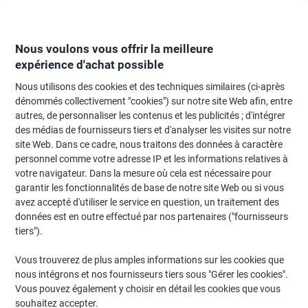
Passer
Passer
au
à
contenu
la
navigation
Nous voulons vous offrir la meilleure
expérience d'achat possible
Nous utilisons des cookies et des techniques similaires (ci-après
Page d'Accueil
Papier, enveloppes & emballage
Papier et étiquettes
Papi
dénommés collectivement "cookies") sur notre site Web afin, entre
autres, de personnaliser les contenus et les publicités ; d'intégrer
Papier de lettre Sigel DP397 200 g/m² A4 Beige marbré
des médias de fournisseurs tiers et d'analyser les visites sur notre
50 Feuilles
site Web. Dans ce cadre, nous traitons des données à caractère
personnel comme votre adresse IP et les informations relatives à
votre navigateur. Dans la mesure où cela est nécessaire pour
Marque :
Sigel
Viking N°.
DP397
garantir les fonctionnalités de base de notre site Web ou si vous
avez accepté d'utiliser le service en question, un traitement des
données est en outre effectué par nos partenaires ("fournisseurs
Responsable
tiers").
Vous trouverez de plus amples informations sur les cookies que
nous intégrons et nos fournisseurs tiers sous "Gérer les cookies".
Vous pouvez également y choisir en détail les cookies que vous
souhaitez accepter.