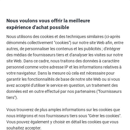
Passer
Passer
au
à
contenu
la
navigation
Nous voulons vous offrir la meilleure
expérience d'achat possible
Nous utilisons des cookies et des techniques similaires (ci-après
Page d'Accueil
Papier, enveloppes & emballage
Papier et étiquettes
Papi
dénommés collectivement "cookies") sur notre site Web afin, entre
autres, de personnaliser les contenus et les publicités ; d'intégrer
Papier imprimante Eco-efficient A4 Discovery Blanc 75
des médias de fournisseurs tiers et d'analyser les visites sur notre
g/m² Lisse 2500 Feuilles
site Web. Dans ce cadre, nous traitons des données à caractère
personnel comme votre adresse IP et les informations relatives à
votre navigateur. Dans la mesure où cela est nécessaire pour
Marque :
Discovery
Viking N°.
6718005
garantir les fonctionnalités de base de notre site Web ou si vous
avez accepté d'utiliser le service en question, un traitement des
données est en outre effectué par nos partenaires ("fournisseurs
Responsable
tiers").
Vous trouverez de plus amples informations sur les cookies que
nous intégrons et nos fournisseurs tiers sous "Gérer les cookies".
Vous pouvez également y choisir en détail les cookies que vous
souhaitez accepter.