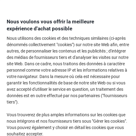
Passer
Passer
au
à
contenu
la
navigation
Nous voulons vous offrir la meilleure
expérience d'achat possible
Nous utilisons des cookies et des techniques similaires (ci-après
Page d'Accueil
Papier, enveloppes & emballage
Papier et étiquettes
Papi
dénommés collectivement "cookies") sur notre site Web afin, entre
autres, de personnaliser les contenus et les publicités ; d'intégrer
Papier imprimante HP Premium A3 80 g/m² Mat Blanc
des médias de fournisseurs tiers et d'analyser les visites sur notre
168 CIE 500 Feuilles
site Web. Dans ce cadre, nous traitons des données à caractère
personnel comme votre adresse IP et les informations relatives à
votre navigateur. Dans la mesure où cela est nécessaire pour
Marque :
HP
Viking N°.
1786869
garantir les fonctionnalités de base de notre site Web ou si vous
avez accepté d'utiliser le service en question, un traitement des
données est en outre effectué par nos partenaires ("fournisseurs
Size: A3
tiers").
Responsable
Vous trouverez de plus amples informations sur les cookies que
nous intégrons et nos fournisseurs tiers sous "Gérer les cookies".
Vous pouvez également y choisir en détail les cookies que vous
souhaitez accepter.