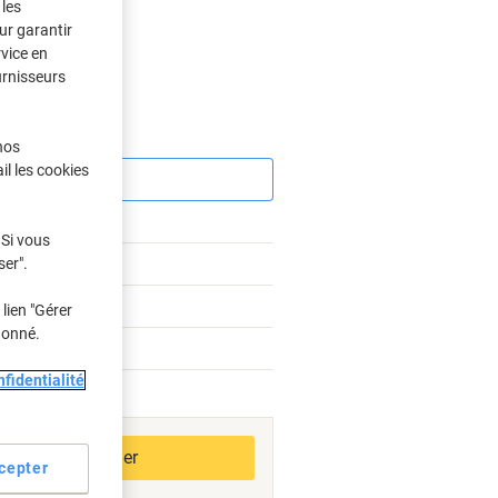
les
ur garantir
rvice en
urnisseurs
Économies
nos
il les cookies
 Si vous
ser".
%
lien "Gérer
donné.
%
fidentialité
bles
Ajouter au panier
cepter