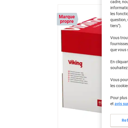
cadre, no
informatio
les foncti
Marque
question, 
propre
tiers").
Vous trou
fournisseu
que vous 
En cliquan
souhaitez 
Vous pouve
les cookie
Pour plus 
et
avis su
Re