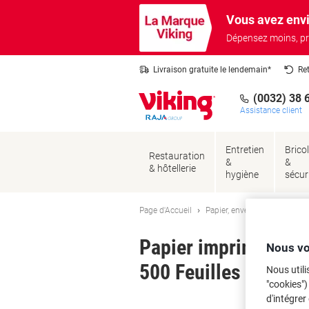
Passer
Passer
Vous avez envi
au
à
contenu
la
Dépensez moins, pr
navigation
Livraison gratuite le lendemain*
Re
(0032) 38 
Assistance client
Entretien
Brico
Restauration
&
&
& hôtellerie
hygiène
sécur
Page d'Accueil
Papier, enveloppes & emball
Papier imprimante V
Nous vo
500 Feuilles
Nous utili
"cookies")
d'intégrer
Ma