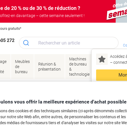
e de 20 % ou de 30 % de réduction ?
ofitez-en davantage – cette semaine seulement !
tours gratuits*
605 272
Co
Accédez à
Machines
Papie
lage
Meubles
Encres
– connec
Réunion &
de bureau
enve
de
&
présentation
&
&
ité
bureau
toner
technologie
emba
Mon
Nouveau chez Vik
age
Papier et étiquettes
Papier
Papier pour copies et imprimantes
ma
iking Economy A4 80 g/m² Blanc 146
ulons vous offrir la meilleure expérience d'achat possible
sons des cookies et des techniques similaires (ci-après dénommés collec
 sur notre site Web afin, entre autres, de personnaliser les contenus et les p
 des médias de fournisseurs tiers et d'analyser les visites sur notre site W
rque :
Viking
Viking N°.
5311521