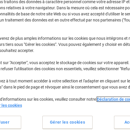
us traitons des données à caractère personnel comme votre adresse IP et 
Achetez Plus,
Dépensez Moins
ns relatives à votre navigateur. Dans la mesure où cela est nécessaire po
€16,95
Boîte
onnalités de base de notre site Web ou si vous avez accepté d'utiliser le se
À partir de 48 Boîtes
un traitement des données est en outre effectué par nos partenaires ("fo
€19,83 TVA incl.
Quantité
TVA excl.
verez de plus amples informations sur les cookies que nous intégrons et 
rs tiers sous "Gérer les cookies". Vous pouvez également y choisir en déta
Boîte
1
€21,95
souhaitez accepter.
Boîtes
2-3
€20,95
-4%
t sur "Accepter", vous acceptez le stockage de cookies sur votre appareil.
Boîtes
refuser l'utilisation des cookies non essentiels, veuillez sélectionner "Refu
4-7
€19,95
-9%
Boîtes
8-47
€18,95
-13
z à tout moment accéder à votre sélection et l'adapter en cliquant sur le 
s" dans le pied de page et révoquer ainsi le consentement que vous avez 
Boîtes
48+
€16,95
-22
d'informations sur les cookies, veuillez consulter notre
Déclaration de con
En stock
Livraison 1-2 jours ouvra
r les cookies
Quantité
fuser
Gérer les cookies
Ac
Ajouter à une liste