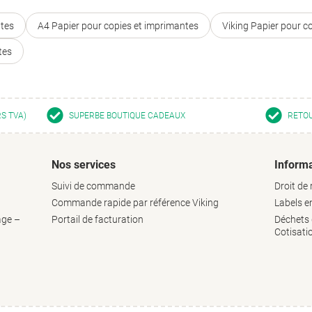
ntes
A4 Papier pour copies et imprimantes
Viking Papier pour c
tes
RS TVA)
SUPERBE BOUTIQUE CADEAUX
RETOU
Nos services
Informa
Suivi de commande
Droit de 
Commande rapide par référence Viking
Labels 
age –
Portail de facturation
Déchets d
Cotisati