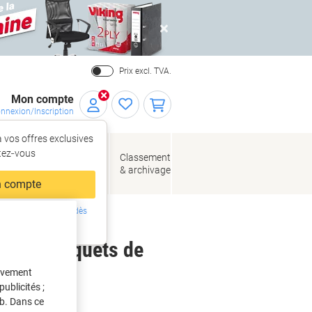
Close
Prix excl. TVA.
Mon compte
nnexion/Inscription
 vos offres exclusives
r,
tez‑vous
loppes
Fournitures
Classement
de bureau
& archivage
llage
 compte
ing ?
Inscrivez-vous dès
intenant
 CIE 5 Paquets de
tivement
ublicités ;
eb. Dans ce