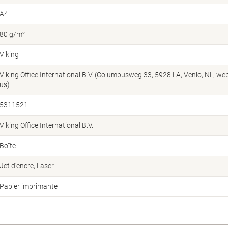
A4
80 g/m²
Viking
Viking Office International B.V. (Columbusweg 33, 5928 LA, Venlo, NL, w
us)
5311521
Viking Office International B.V.
Boîte
Jet d'encre
Laser
Papier imprimante