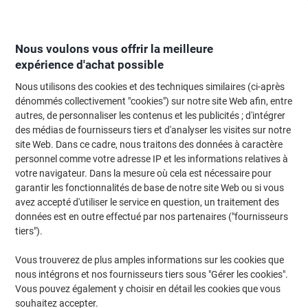
Passer
Passer
au
à
contenu
la
navigation
Nous voulons vous offrir la meilleure
expérience d'achat possible
Nous utilisons des cookies et des techniques similaires (ci-après
Page d'Accueil
Papier, enveloppes & emballage
Papier et étiquettes
Papi
dénommés collectivement "cookies") sur notre site Web afin, entre
autres, de personnaliser les contenus et les publicités ; d'intégrer
Papier imprimante IQ IQ Economy+ A3 80 g/m² Lisse
des médias de fournisseurs tiers et d'analyser les visites sur notre
Blanc 161 CIE 500 Feuilles
site Web. Dans ce cadre, nous traitons des données à caractère
personnel comme votre adresse IP et les informations relatives à
votre navigateur. Dans la mesure où cela est nécessaire pour
Marque :
IQ
Viking N°.
4837293
garantir les fonctionnalités de base de notre site Web ou si vous
avez accepté d'utiliser le service en question, un traitement des
données est en outre effectué par nos partenaires ("fournisseurs
Size: A3
tiers").
Responsable
Vous trouverez de plus amples informations sur les cookies que
nous intégrons et nos fournisseurs tiers sous "Gérer les cookies".
Vous pouvez également y choisir en détail les cookies que vous
souhaitez accepter.