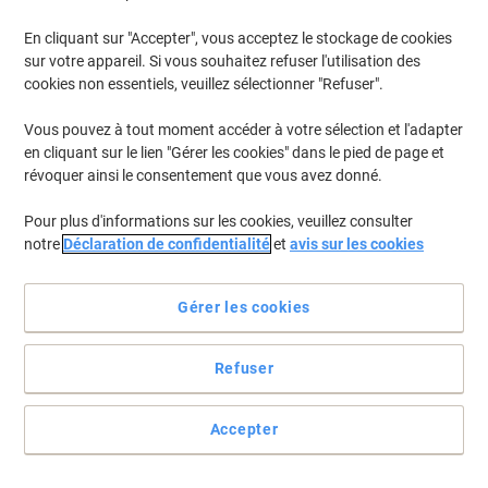
En cliquant sur "Accepter", vous acceptez le stockage de cookies
sur votre appareil. Si vous souhaitez refuser l'utilisation des
cookies non essentiels, veuillez sélectionner "Refuser".
Vous pouvez à tout moment accéder à votre sélection et l'adapter
en cliquant sur le lien "Gérer les cookies" dans le pied de page et
révoquer ainsi le consentement que vous avez donné.
Pour plus d'informations sur les cookies, veuillez consulter
notre
Déclaration de confidentialité
et
avis sur les cookies
Gérer les cookies
Refuser
Le papier imprimante IQ Economy+ assure des impressions
nettes et régulières
Accepter
Le papier imprimante IQ Economy+ A3 blanc offre une surface
lisse et une blancheur de 161 CIE, conçu en Europe pour des
impressions fiables.