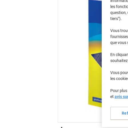
informatio
les foncti
question, 
tiers").
Vous trou
fournisseu
que vous 
En cliquan
souhaitez 
Vous pouve
les cookie
Pour plus 
et
avis su
Re