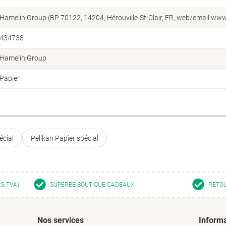
Hamelin Group (BP 70122, 14204, Hérouville-St-Clair, FR, web/email:w
434738
Hamelin Group
Papier
écial
Pelikan Papier spécial
RS TVA)
SUPERBE BOUTIQUE CADEAUX
RETOU
Nos services
Informa