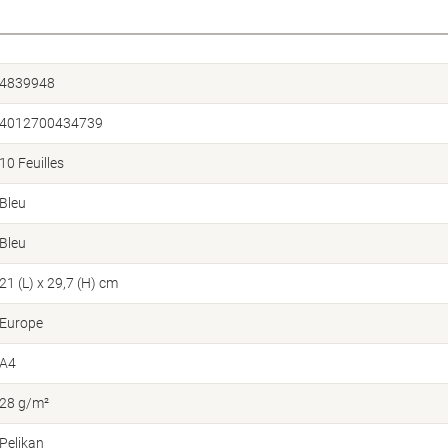
4839948
4012700434739
10 Feuilles
Bleu
Bleu
21 (L) x 29,7 (H) cm
Europe
A4
28 g/m²
Pelikan