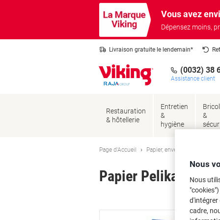
Passer
Passer
Vous avez envi
au
à
contenu
la
Dépensez moins, pr
navigation
Livraison gratuite le lendemain*
Re
(0032) 38 
Assistance client
Entretien
Brico
Restauration
&
&
& hôtellerie
hygiène
sécur
Page d'Accueil
Papier, enveloppes & emball
Nous vo
Papier Pelikan 4347
Nous utili
"cookies")
Ma
d'intégrer
cadre, no