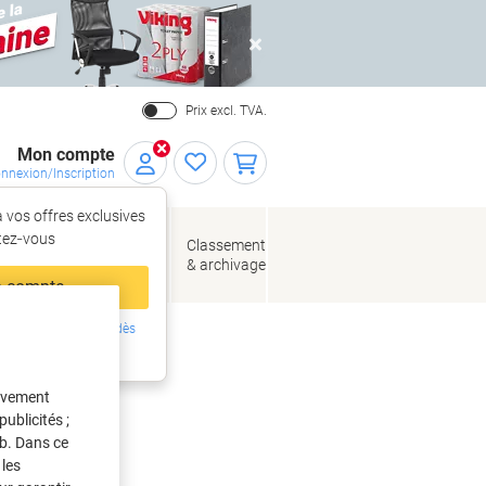
Close
Prix excl. TVA.
Mon compte
nnexion/Inscription
 vos offres exclusives
r,
tez‑vous
loppes
Fournitures
Classement
de bureau
& archivage
llage
 compte
ing ?
Inscrivez-vous dès
intenant
euilles
tivement
ublicités ;
eb. Dans ce
les