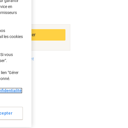
ur garantir
rvice en
urnisseurs
bles
nos
Ajouter au panier
il les cookies
 Si vous
oyens de paiement
ser".
lien "Gérer
donné.
e
e
fidentialité
cepter