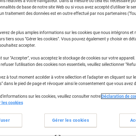
€8,29
ns relatives à votre navigateur. Dans la mesure où cela est nécessaire po
Paquet
onnalités de base de notre site Web ou si vous avez accepté d'utiliser le se
€9,70 TVA incl.
un traitement des données est en outre effectué par nos partenaires ("fo
En stock
Livraison 2-3 jours ouvra
verez de plus amples informations sur les cookies que nous intégrons et 
Quantité
rs tiers sous "Gérer les cookies". Vous pouvez également y choisir en déta
souhaitez accepter.
Ajouter à une liste
t sur "Accepter", vous acceptez le stockage de cookies sur votre appareil.
Informations de livraison
M
refuser l'utilisation des cookies non essentiels, veuillez sélectionner "Refu
Spécifications clés
z à tout moment accéder à votre sélection et l'adapter en cliquant sur le 
s" dans le pied de page et révoquer ainsi le consentement que vous avez 
Intensité des couleurs uniqu
Convient à l'écriture manuell
d'informations sur les cookies, veuillez consulter notre
Déclaration de con
Format A4 pratique
r les cookies
Protection des coins intégrée
Voir plus
fuser
Gérer les cookies
Ac