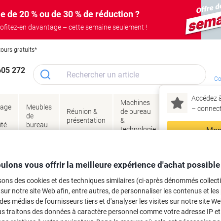
e de 20 % ou de 30 % de réduction ?
ofitez-en davantage – cette semaine seulement !
tours gratuits*
605 272
Co
Accédez à
Machines
Papie
lage
Meubles
Encres
– connec
Réunion &
de bureau
enve
de
&
présentation
&
&
ité
bureau
toner
technologie
emba
Mon
Nouveau chez Vik
age
Papier et étiquettes
Papier
Papier spécial
ma
ulons vous offrir la meilleure expérience d'achat possible
38 A4 28 g/m² 21 x 29,7 cm Bleu 10 F
sons des cookies et des techniques similaires (ci-après dénommés collec
 sur notre site Web afin, entre autres, de personnaliser les contenus et les p
rque :
Pelikan
Viking N°.
4839948
 des médias de fournisseurs tiers et d'analyser les visites sur notre site W
us traitons des données à caractère personnel comme votre adresse IP et 
Seulement