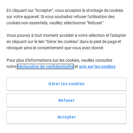
En cliquant sur "Accepter", vous acceptez le stockage de cookies
sur votre appareil. Si vous souhaitez refuser l'utilisation des
cookies non essentiels, veuillez sélectionner "Refuser".
Vous pouvez à tout moment accéder à votre sélection et l'adapter
en cliquant sur le lien "Gérer les cookies" dans le pied de page et
révoquer ainsi le consentement que vous avez donné.
Pour plus d'informations sur les cookies, veuillez consulter
notre
Déclaration de confidentialité
et
avis sur les cookies
Gérer les cookies
Refuser
Optez pour des impressions impeccables au quotidien grâce au
papier A3 Color Copy Mondi
Accepter
De bons résultats couleur ne sont pas assez pour vous ? Le papier
Color Copy se porte garant des meilleurs résultats, avec une
surface satinée pour des couleurs intenses. Tout ceci grâce à la