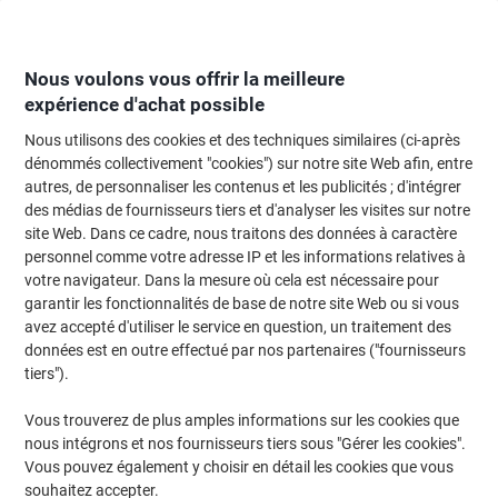
Passer
Passer
au
à
contenu
la
navigation
Nous voulons vous offrir la meilleure
expérience d'achat possible
Nous utilisons des cookies et des techniques similaires (ci-après
Page d'Accueil
Papier, enveloppes & emballage
Papier et étiquettes
Papi
dénommés collectivement "cookies") sur notre site Web afin, entre
autres, de personnaliser les contenus et les publicités ; d'intégrer
Papier imprimante Color Copy Mondi A3 120 g/m² Lisse
des médias de fournisseurs tiers et d'analyser les visites sur notre
Blanc 160 CIE 250 Feuilles
site Web. Dans ce cadre, nous traitons des données à caractère
personnel comme votre adresse IP et les informations relatives à
votre navigateur. Dans la mesure où cela est nécessaire pour
Marque :
Color Copy
Viking N°.
6452478
garantir les fonctionnalités de base de notre site Web ou si vous
avez accepté d'utiliser le service en question, un traitement des
données est en outre effectué par nos partenaires ("fournisseurs
Size: A3
tiers").
Responsable
Vous trouverez de plus amples informations sur les cookies que
nous intégrons et nos fournisseurs tiers sous "Gérer les cookies".
Vous pouvez également y choisir en détail les cookies que vous
souhaitez accepter.