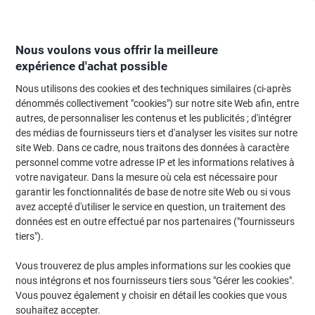
Passer
Passer
au
à
contenu
la
navigation
Nous voulons vous offrir la meilleure
expérience d'achat possible
Nous utilisons des cookies et des techniques similaires (ci-après
Page d'Accueil
Papier, enveloppes & emballage
Papier et étiquettes
Papi
dénommés collectivement "cookies") sur notre site Web afin, entre
autres, de personnaliser les contenus et les publicités ; d'intégrer
Papier imprimante Viking Business A3 80 g/m² Lisse
des médias de fournisseurs tiers et d'analyser les visites sur notre
Blanc 164 CIE 500 feuilles
site Web. Dans ce cadre, nous traitons des données à caractère
personnel comme votre adresse IP et les informations relatives à
votre navigateur. Dans la mesure où cela est nécessaire pour
Marque :
Viking
Viking N°.
EAG420
garantir les fonctionnalités de base de notre site Web ou si vous
avez accepté d'utiliser le service en question, un traitement des
données est en outre effectué par nos partenaires ("fournisseurs
Marque
tiers").
propre
Size: A3
Vous trouverez de plus amples informations sur les cookies que
nous intégrons et nos fournisseurs tiers sous "Gérer les cookies".
Responsable
Vous pouvez également y choisir en détail les cookies que vous
souhaitez accepter.