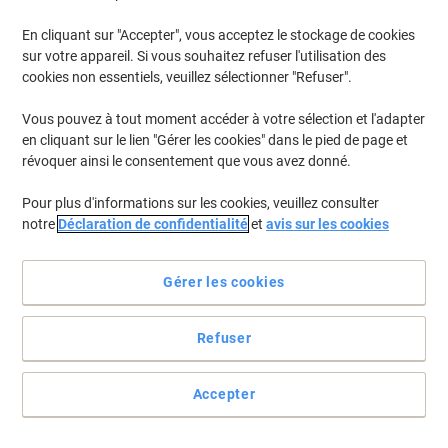
En cliquant sur "Accepter", vous acceptez le stockage de cookies
sur votre appareil. Si vous souhaitez refuser l'utilisation des
cookies non essentiels, veuillez sélectionner "Refuser".
Vous pouvez à tout moment accéder à votre sélection et l'adapter
en cliquant sur le lien "Gérer les cookies" dans le pied de page et
révoquer ainsi le consentement que vous avez donné.
Pour plus d'informations sur les cookies, veuillez consulter
notre
Déclaration de confidentialité
et
avis sur les cookies
Gérer les cookies
Refuser
Le papier imprimante Viking Business offre une qualité
d'impression impeccable
Accepter
Le papier imprimante Business de Viking A3 blanc offre une
surface lisse et une compatibilité jet d'encre et laser pour des
impressions fiables.