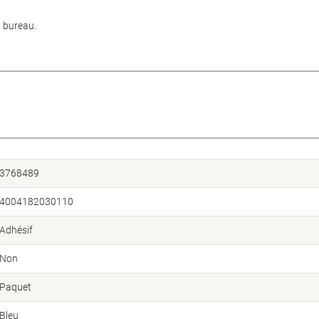
u bureau.
3768489
4004182030110
Adhésif
Non
Paquet
Bleu