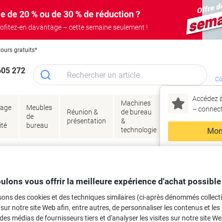
e de 20 % ou de 30 % de réduction ?
ofitez-en davantage – cette semaine seulement !
tours gratuits*
605 272
Co
Accédez à
Machines
Papie
lage
Meubles
Encres
– connec
Réunion &
de bureau
enve
de
&
présentation
&
&
ité
bureau
toner
technologie
emba
Mon
Nouveau chez Vik
age
Papier et étiquettes
Étiquettes
Étiquettes rondes
ma
tes Avery Rond Adhésif Bleu 4 Feuille
ulons vous offrir la meilleure expérience d'achat possible
sons des cookies et des techniques similaires (ci-après dénommés collec
rque :
Avery
Viking N°.
3768489
 sur notre site Web afin, entre autres, de personnaliser les contenus et les p
Achetez Plus,
Dépensez Moins
 des médias de fournisseurs tiers et d'analyser les visites sur notre site W