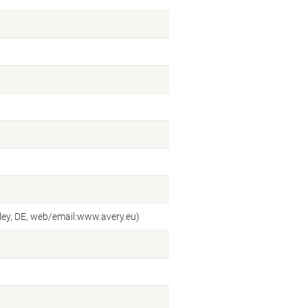
ey, DE, web/email:www.avery.eu)