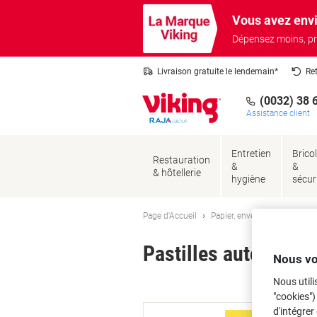
Passer
Passer
Vous avez envi
au
à
contenu
la
Dépensez moins, pr
navigation
Livraison gratuite le lendemain*
Re
(0032) 38 
Assistance client
Entretien
Brico
Restauration
&
&
& hôtellerie
hygiène
sécur
Page d'Accueil
Papier, enveloppes & emball
Pastilles autocollan
Nous vo
Nous utili
Ma
"cookies")
d'intégrer