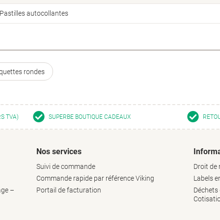
Pastilles autocollantes
iquettes rondes
RS TVA)
SUPERBE BOUTIQUE CADEAUX
RETOU
Nos services
Informa
Suivi de commande
Droit de 
Commande rapide par référence Viking
Labels 
age –
Portail de facturation
Déchets d
Cotisati