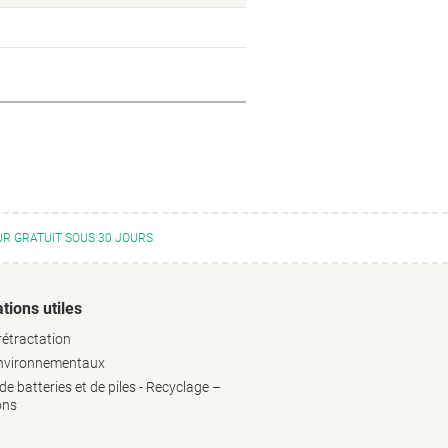
R GRATUIT SOUS 30 JOURS
tions utiles
rétractation
environnementaux
e batteries et de piles - Recyclage –
ons