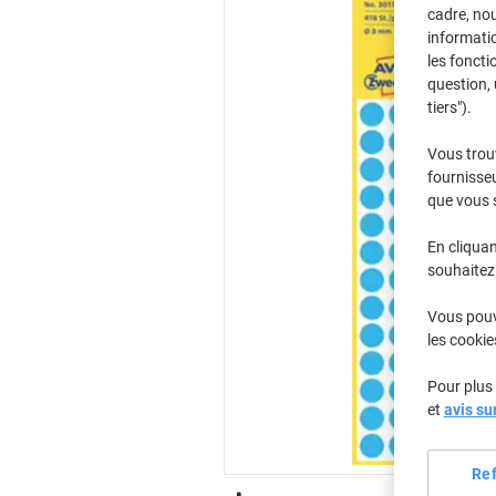
cadre, no
informatio
les foncti
question, 
tiers").
Vous trou
fournisseu
que vous 
En cliquan
souhaitez 
Vous pouve
les cookie
Pour plus 
et
avis su
Re