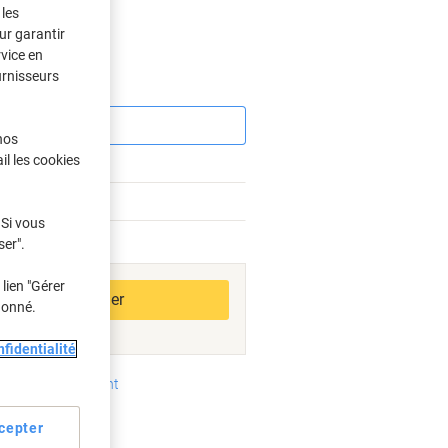
les
ur garantir
rvice en
urnisseurs
Économies
nos
il les cookies
 Si vous
ser".
bles
lien "Gérer
Ajouter au panier
donné.
fidentialité
oyens de paiement
cepter