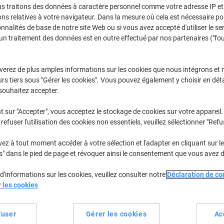
€2,49
Paquet
us traitons des données à caractère personnel comme votre adresse IP et 
À partir de 5 Paquets
ns relatives à votre navigateur. Dans la mesure où cela est nécessaire po
€2,91 TVA incl.
onnalités de base de notre site Web ou si vous avez accepté d'utiliser le se
un traitement des données est en outre effectué par nos partenaires ("fo
Quantité
TVA excl.
Paquets
1-2
€2,89
verez de plus amples informations sur les cookies que nous intégrons et 
rs tiers sous "Gérer les cookies". Vous pouvez également y choisir en déta
Paquets
3-4
€2,69
-6%
souhaitez accepter.
Paquets
5+
€2,49
-13%
t sur "Accepter", vous acceptez le stockage de cookies sur votre appareil.
refuser l'utilisation des cookies non essentiels, veuillez sélectionner "Refu
En stock
Livraison 2-3 jours ouvra
z à tout moment accéder à votre sélection et l'adapter en cliquant sur le 
Quantité
s" dans le pied de page et révoquer ainsi le consentement que vous avez 
Ajouter à une liste
d'informations sur les cookies, veuillez consulter notre
Déclaration de con
r les cookies
Informations de livraison
M
fuser
Gérer les cookies
Ac
Spécifications clés