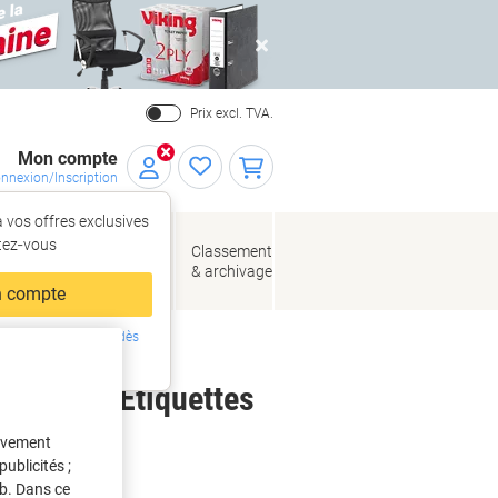
Close
Prix excl. TVA.
Mon compte
nnexion/Inscription
 vos offres exclusives
r,
tez‑vous
loppes
Fournitures
Classement
de bureau
& archivage
llage
 compte
ing ?
Inscrivez-vous dès
intenant
s de 104 Étiquettes
tivement
ublicités ;
eb. Dans ce