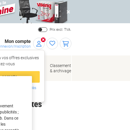
Close
Prix excl. TVA.
Mon compte
nnexion/Inscription
 vos offres exclusives
r,
tez‑vous
loppes
Fournitures
Classement
de bureau
& archivage
llage
 compte
ing ?
Inscrivez-vous dès
glissière
intenant
m 250 Unités
tivement
ublicités ;
eb. Dans ce
les