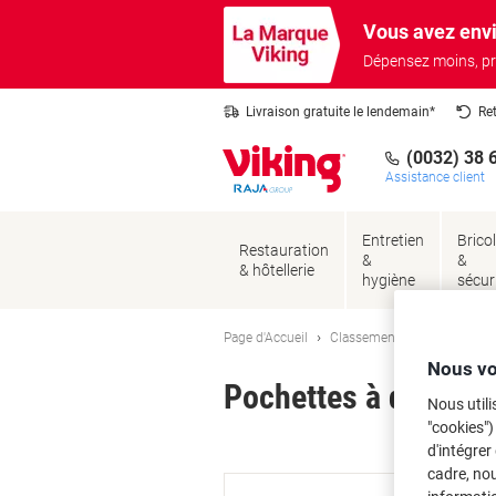
Passer
Passer
Vous avez envi
au
à
contenu
la
Dépensez moins, pr
navigation
Livraison gratuite le lendemain*
Re
(0032) 38 
Assistance client
Entretien
Brico
Restauration
&
&
& hôtellerie
hygiène
sécur
Page d'Accueil
Classement et archivage
Nous vo
Pochettes à documen
Nous utili
"cookies")
Ma
d'intégrer
cadre, no