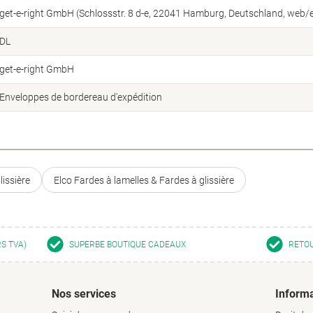
get-e-right GmbH (Schlossstr. 8 d-e, 22041 Hamburg, Deutschland, web/e
DL
get-e-right GmbH
Enveloppes de bordereau d'expédition
issière
Elco Fardes à lamelles & Fardes à glissière
RS TVA)
SUPERBE BOUTIQUE CADEAUX
RETOU
Nos services
Informa