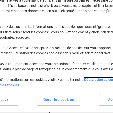
€72,49
ns relatives à votre navigateur. Dans la mesure où cela est nécessaire po
Paquet
onnalités de base de notre site Web ou si vous avez accepté d'utiliser le se
€84,81 TVA incl.
un traitement des données est en outre effectué par nos partenaires ("fo
En stock
Livraison 1-2 jours ouvra
verez de plus amples informations sur les cookies que nous intégrons et 
Quantité
rs tiers sous "Gérer les cookies". Vous pouvez également y choisir en déta
souhaitez accepter.
Ajouter à une liste
t sur "Accepter", vous acceptez le stockage de cookies sur votre appareil.
Informations de livraison
M
refuser l'utilisation des cookies non essentiels, veuillez sélectionner "Refu
z à tout moment accéder à votre sélection et l'adapter en cliquant sur le 
Spécifications clés
s" dans le pied de page et révoquer ainsi le consentement que vous avez 
Opacité accrue pour plus de c
Fenêtre à droite pour une visi
d'informations sur les cookies, veuillez consulter notre
Déclaration de con
Format C5 pratique et polyva
r les cookies
Dimensions idéales pour de
Voir plus
fuser
Gérer les cookies
Ac