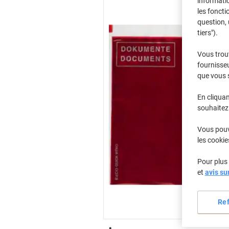
informatio
les foncti
question, 
tiers").
Vous trou
fournisseu
que vous 
En cliquan
souhaitez 
Vous pouve
les cookie
Pour plus 
et
avis su
Re