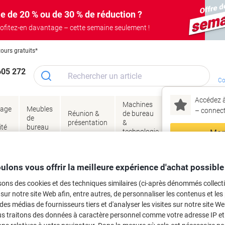
e de 20 % ou de 30 % de réduction ?
ofitez-en davantage – cette semaine seulement !
tours gratuits*
605 272
Co
Accédez à
Machines
Papie
lage
Meubles
Encres
– connec
Réunion &
de bureau
enve
de
&
présentation
&
&
ité
bureau
toner
technologie
emba
Mon
Nouveau chez Vik
Classeurs et dossiers
Classement de documents
Fardes à lamelles & Fardes à 
ma
ulons vous offrir la meilleure expérience d'achat possible
ts Elco Quick Vitro C5 22,9 x 16,2 c
sons des cookies et des techniques similaires (ci-après dénommés collec
 sur notre site Web afin, entre autres, de personnaliser les contenus et les p
rque :
Elco
Viking N°.
4772898
 des médias de fournisseurs tiers et d'analyser les visites sur notre site W
us traitons des données à caractère personnel comme votre adresse IP et 
Seulement