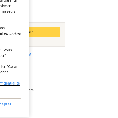
ur garantir
rvice en
urnisseurs
bles
nos
Ajouter au panier
il les cookies
 Si vous
oyens de paiement
ser".
lien "Gérer
donné.
onfidentialité
bilité pratique
fidentialité
lent
 nombreux documents
cepter