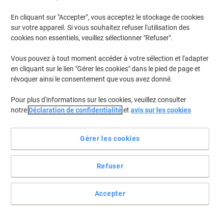
En cliquant sur "Accepter", vous acceptez le stockage de cookies
sur votre appareil. Si vous souhaitez refuser l'utilisation des
cookies non essentiels, veuillez sélectionner "Refuser".
Vous pouvez à tout moment accéder à votre sélection et l'adapter
en cliquant sur le lien "Gérer les cookies" dans le pied de page et
révoquer ainsi le consentement que vous avez donné.
Pour plus d'informations sur les cookies, veuillez consulter
notre
Déclaration de confidentialité
et
avis sur les cookies
Voir toute la description
Gérer les cookies
Achetez Plus,
Dépensez Moins
€14,99
Paquet
Refuser
À partir de 5 Paquets
€17,54 TVA incl.
Accepter
É
Quantité
TVA excl.
Paquets
1-2
€15,99