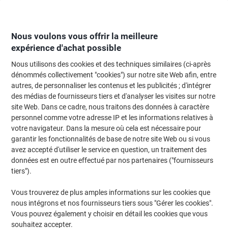
Passer
Passer
au
à
contenu
la
navigation
Nous voulons vous offrir la meilleure
expérience d'achat possible
Nous utilisons des cookies et des techniques similaires (ci-après
Page d'Accueil
Classement et archivage
Classeurs et dossiers
Classem
dénommés collectivement "cookies") sur notre site Web afin, entre
autres, de personnaliser les contenus et les publicités ; d'intégrer
Pochette coin Hetzel 21575090 A5 Transparent PP
des médias de fournisseurs tiers et d'analyser les visites sur notre
(Polypropylène) 90 microns 50 unités
site Web. Dans ce cadre, nous traitons des données à caractère
personnel comme votre adresse IP et les informations relatives à
votre navigateur. Dans la mesure où cela est nécessaire pour
Marque :
Hetzel
Viking N°.
4784760
garantir les fonctionnalités de base de notre site Web ou si vous
avez accepté d'utiliser le service en question, un traitement des
données est en outre effectué par nos partenaires ("fournisseurs
tiers").
Vous trouverez de plus amples informations sur les cookies que
nous intégrons et nos fournisseurs tiers sous "Gérer les cookies".
Vous pouvez également y choisir en détail les cookies que vous
souhaitez accepter.