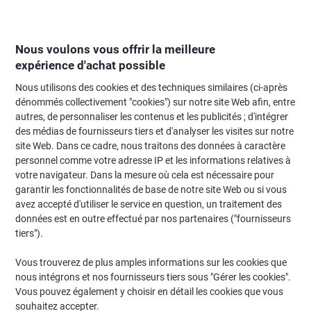
Passer
Passer
au
à
contenu
la
navigation
Nous voulons vous offrir la meilleure
expérience d'achat possible
Nous utilisons des cookies et des techniques similaires (ci-après
Page d'Accueil
Fournitures de bureau
Écriture et dessin
Crayons et maté
dénommés collectivement "cookies") sur notre site Web afin, entre
autres, de personnaliser les contenus et les publicités ; d'intégrer
Porte-mines BIC Matic - HB Noir 50 Unités
des médias de fournisseurs tiers et d'analyser les visites sur notre
site Web. Dans ce cadre, nous traitons des données à caractère
personnel comme votre adresse IP et les informations relatives à
Marque :
BIC
Viking N°.
4877937
votre navigateur. Dans la mesure où cela est nécessaire pour
garantir les fonctionnalités de base de notre site Web ou si vous
avez accepté d'utiliser le service en question, un traitement des
Responsable
données est en outre effectué par nos partenaires ("fournisseurs
tiers").
Vous trouverez de plus amples informations sur les cookies que
nous intégrons et nos fournisseurs tiers sous "Gérer les cookies".
Vous pouvez également y choisir en détail les cookies que vous
souhaitez accepter.