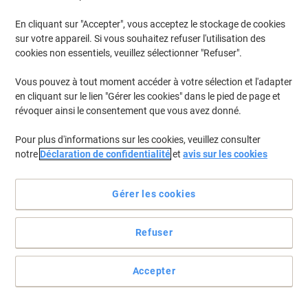
En cliquant sur "Accepter", vous acceptez le stockage de cookies
sur votre appareil. Si vous souhaitez refuser l'utilisation des
cookies non essentiels, veuillez sélectionner "Refuser".
Vous pouvez à tout moment accéder à votre sélection et l'adapter
en cliquant sur le lien "Gérer les cookies" dans le pied de page et
révoquer ainsi le consentement que vous avez donné.
Pour plus d'informations sur les cookies, veuillez consulter
notre
Déclaration de confidentialité
et
avis sur les cookies
Gérer les cookies
Un crayon gris au mécanisme vert
Refuser
Peu importe que votre portemine vous dure extrêmement
longtemps. Soucieux de l'environnement, vous pensez tout
d'abord à sa mise au rebus. Pas d'inquiétude à avoir. Celui-ci est
Accepter
composé à 76 % de matériaux recyclés.
Voir toute la description